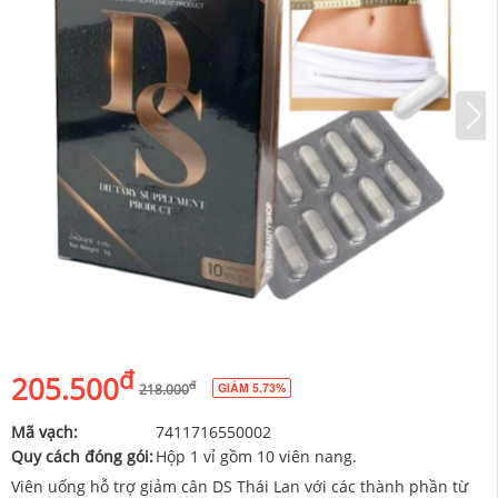
đ
205.500
đ
GIẢM 5.73%
218.000
Mã vạch:
7411716550002
Quy cách đóng gói:
Hộp 1 vỉ gồm 10 viên nang.
Viên uống hỗ trợ giảm cân DS Thái Lan với các thành phần từ