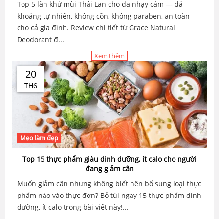
Top 5 lăn khử mùi Thái Lan cho da nhạy cảm — đá
khoáng tự nhiên, không cồn, không paraben, an toàn
cho cả gia đình. Review chi tiết từ Grace Natural
Deodorant đ...
Xem thêm
20
TH6
Mẹo làm đẹp
Top 15 thực phẩm giàu dinh dưỡng, ít calo cho người
đang giảm cân
Muốn giảm cân nhưng không biết nên bổ sung loại thực
phẩm nào vào thực đơn? Bỏ túi ngay 15 thực phẩm dinh
dưỡng, ít calo trong bài viết này!...