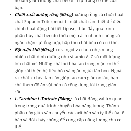
nó làm giảm lượng chất béo tích tụ trong cơ thể của
bạn.
Chiết xuất xương rồng (80mg)
: xương rồng có chứa hoạt
chất Saponin Triterpenoid - một chất cần thiết để điều
chỉnh hoạt động bài tiết Lipase, thúc đẩy quá trình
phân hủy chất béo dư thừa một cách nhanh chóng và
ngăn chặn sự tổng hợp, hấp thu chất béo của cơ thể.
Bột mận khô (60mg)
: có vị ngọt và chua nhẹ, mang
nhiều chất dinh dưỡng như vitamin A, C và một lượng
lớn chất xơ. Những chất xơ hòa tan trong mận có thể
giúp cải thiện hệ tiêu hóa và ngăn ngừa táo bón. Ngoài
ra, chất xơ hòa tan còn giúp tạo cảm giác no lâu, hạn
chế thèm đồ ăn vặt nên có công dụng tốt trong giảm
cân.
L-Carnitine L-Tartrate (34mg)
: là chất đóng vai trò quan
trọng trong quá trình chuyển hóa năng lượng. Thành
phần này giúp vận chuyển các axit béo vào ty thể của tế
bào và đốt cháy chúng để cung cấp năng lương cho cơ
thể.