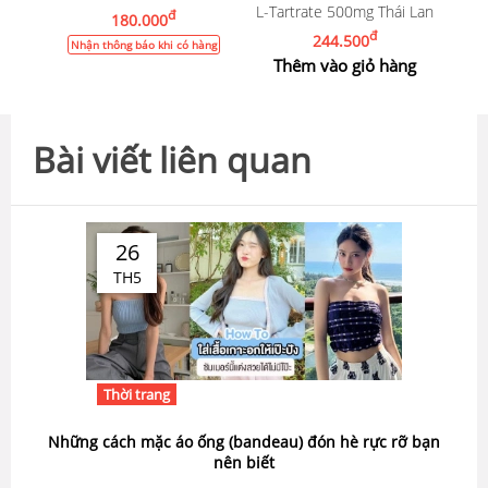
L-Tartrate 500mg Thái Lan
đ
180.000
đ
244.500
Nhận thông báo khi có hàng
Thêm vào giỏ hàng
Bài viết liên quan
26
TH5
Thời trang
Những cách mặc áo ống (bandeau) đón hè rực rỡ bạn
nên biết