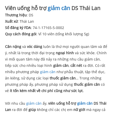
Viên uống hỗ trợ
giảm cân
DS Thái Lan
Thương hiệu
: DS
Xuất xứ
: Thái Lan
Số đăng ký FDA
: 74-1-17165-5-0002
Quy cách đóng gói
: Vỉ 10 viên (tổng khối lượng 5g)
Cân nặng
và
vóc dáng
luôn là thứ mọi người quan tâm và để
ý, nhất là trong thời đại trọng
ngoại hình
và sức khỏe. Chính
vì mối quan tâm này đã nảy ra những nhu cầu giảm cân,
tiếp sức cho nhiều loại hình
giảm cân
,
cắt nét
ra đời. Có rất
nhiều phương pháp
giảm cân
như phẫu thuật, tập thể dục,
ăn kiêng, sử dụng các loại
thuốc giảm cân
… Trong những
phương pháp ấy, phương pháp sử dụng
thuốc giảm cân
có
vẻ
ít tốn kém nhất về chi phí cũng như sức lực
.
Với nhu cầu
giảm cân
ấy,
viên uống hỗ trợ
giảm cân
DS Thái
Lan
ra đời để
giúp
không chỉ các chị em
nữ giới
mà ngay cả