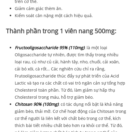
trên cơ thể.
Giảm cảm giác thèm ăn.
Kiểm soát cân nặng một cách hiệu quả.
Thành phần trong 1 viên nang 500mg:
Fructooligosaccharide 95% (110mg)
: là một loại
Oligosaccharide tự nhiên, được tìm thấy trong nhiều
loại rau, củ như củ cải, hành tây, nho, chuối, cải xoăn,
cải bó xôi, cà rốt… Các nghiên cứu chỉ ra rằng,
Frutooligosaccharide thúc đẩy sự phát triển của Acid
Lactic và tạo ra các chất có vai trò ngăn cản sự tổng hợp
Cholesterol toàn phần. Từ đó, làm giảm sự hấp thụ
Cholesterol trong máu, hỗ trợ giảm béo.
Chitosan 90% (100mg)
: có tác dụng nổi bật là khả năng
giảm béo, thải mỡ. Cơ chế hoạt động của Chitosan trong
cơ thể người là liên kết với chất béo trong cơ thể, kích
thích bài tiết nhiều chất béo hơn ra khỏi cơ thể. Từ đó,