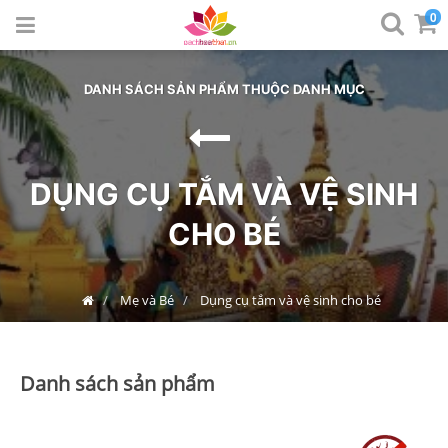
0
LỌC SẢN PHẨM
SẮP XẾP
DANH SÁCH SẢN PHẨM THUỘC DANH MỤC
DỤNG CỤ TẮM VÀ VỆ SINH
CHO BÉ
Mẹ và Bé
Dụng cụ tắm và vệ sinh cho bé
Danh sách sản phẩm