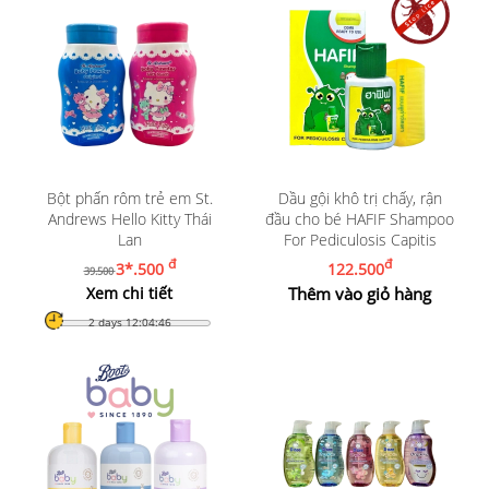
Bột phấn rôm trẻ em St.
Dầu gội khô trị chấy, rận
Andrews Hello Kitty Thái
đầu cho bé HAFIF Shampoo
Lan
For Pediculosis Capitis
đ
đ
3*.500
122.500
39.500
Xem chi tiết
Thêm vào giỏ hàng
2 days 12:04:45