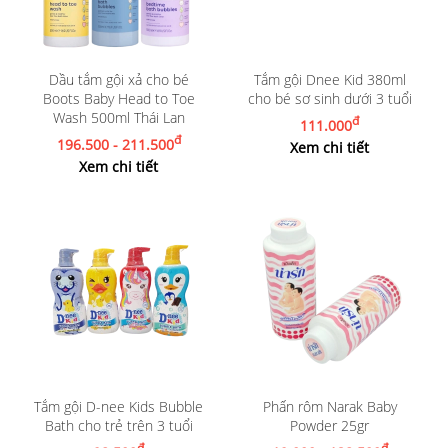
Dầu tắm gội xả cho bé
Tắm gội Dnee Kid 380ml
Boots Baby Head to Toe
cho bé sơ sinh dưới 3 tuổi
Wash 500ml Thái Lan
đ
111.000
đ
196.500 - 211.500
Xem chi tiết
Xem chi tiết
Tắm gội D-nee Kids Bubble
Phấn rôm Narak Baby
Bath cho trẻ trên 3 tuổi
Powder 25gr
đ
đ