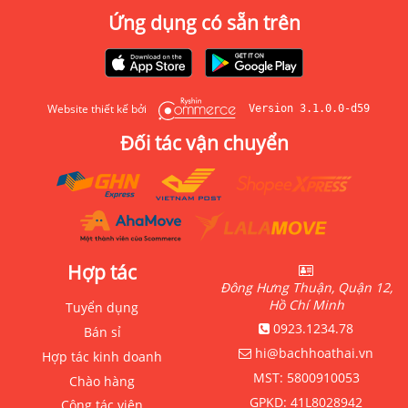
Ứng dụng có sẵn trên
Website thiết kế bởi
Version 3.1.0.0-d59
Đối tác vận chuyển
Hợp tác
Đông Hưng Thuận, Quận 12,
Hồ Chí Minh
Tuyển dụng
0923.1234.78
Bán sỉ
hi@bachhoathai.vn
Hợp tác kinh doanh
MST:
5800910053
Chào hàng
GPKD:
41L8028942
Cộng tác viên