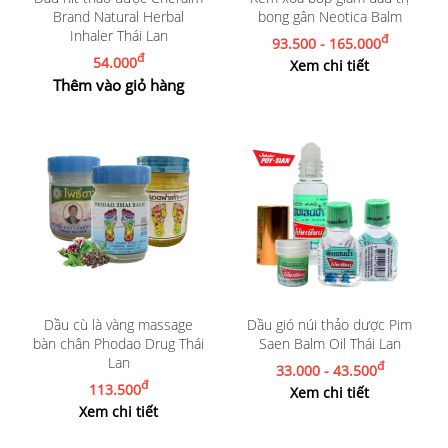
Brand Natural Herbal
bong gân Neotica Balm
Inhaler Thái Lan
đ
93.500 - 165.000
đ
54.000
Xem chi tiết
Thêm vào giỏ hàng
Dầu cù là vàng massage
Dầu gió núi thảo dược Pim
bàn chân Phodao Drug Thái
Saen Balm Oil Thái Lan
Lan
đ
33.000 - 43.500
đ
113.500
Xem chi tiết
Xem chi tiết