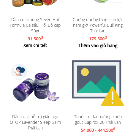
Dầu cù là nóng Seven Hot
Cường dương tăng sinh lực
Formula Cá sấu, Hổ, Bò cạp
nam giới Powerful Bull King
50gr
Thái Lan
đ
đ
91.500
179.500
Xem chi tiết
Thêm vào giỏ hàng
Dầu cù là hỗ trợ giấc ngủ
Thuốc trị đau xương khớp
OTOP Lavender Sleep Balm
gout Capirox-20 Thái Lan
Thái Lan
đ
54.000 - 444.500