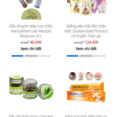
Dầu khuynh diệp con chồn
Miếng dán thải độc thảo
KanouKham Lao Marque
mộc Dusitra Gold Princess
Deposee 5cc
cổ truyền Thái Lan
46.000
124.000
đ
đ
49.500
135.500
Xem chi tiết
Xem chi tiết
09:32:41
09:32:41
Dầu hít thảo dược Cheraim
Kem xoa bóp giảm đau trị