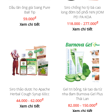
Dầu lăn ông già Siang Pure
Siro chống ho tỳ bà cao
Ball Tip
long đờm bổ phổi NIN JIOM
PEI PA KOA
đ
59.000
đ
118.000 - 277.000
Xem chi tiết
Xem chi tiết
Siro thảo dược ho Apache
Gel trị bỏng, tái tạo da từ
Herbal Cough Syrup 60cc
nha đam Burnova Gel Plus
Thái Lan
đ
44.000 - 62.000
đ
82.000 - 150.000
Xem chi tiết
Xem chi tiết