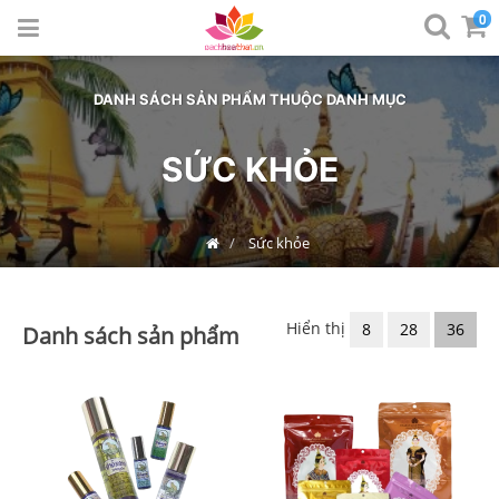
0
LỌC SẢN PHẨM
SẮP XẾP
DANH SÁCH SẢN PHẨM THUỘC DANH MỤC
SỨC KHỎE
Sức khỏe
Hiển thị
8
28
36
Danh sách sản phẩm