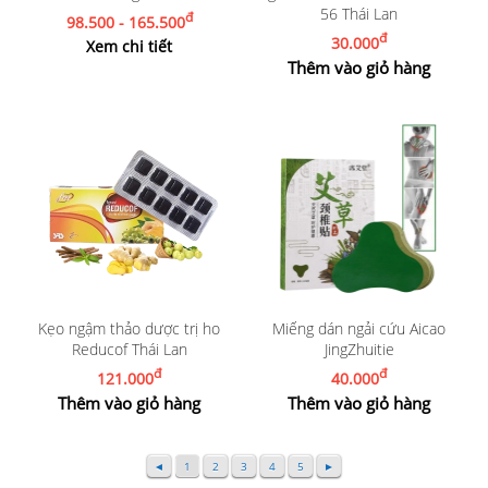
56 Thái Lan
đ
98.500 - 165.500
đ
30.000
Xem chi tiết
Thêm vào giỏ hàng
Kẹo ngậm thảo dược trị ho
Miếng dán ngải cứu Aicao
Reducof Thái Lan
JingZhuitie
đ
đ
121.000
40.000
Thêm vào giỏ hàng
Thêm vào giỏ hàng
◄
1
2
3
4
5
►