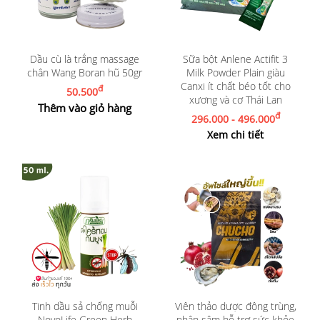
Dầu cù là trắng massage
Sữa bột Anlene Actifit 3
chân Wang Boran hũ 50gr
Milk Powder Plain giàu
Canxi ít chất béo tốt cho
đ
50.500
xương và cơ Thái Lan
Thêm vào giỏ hàng
đ
296.000 - 496.000
Xem chi tiết
Tinh dầu sả chống muỗi
Viên thảo dược đông trùng,
NovoLife Green Herb
nhân sâm hỗ trợ sức khỏe