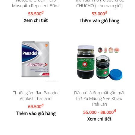
Mosquito Repellent 50ml
CHUCHO ( cho nam giới)
đ
đ
53.500
53.000
Xem chi tiết
Thêm vào giỏ hàng
Thuốc giảm đau Panadol
Dầu cù là đen mật gấu mặt
Actifast ThaiLand
trời Ya Maung See Khiaw
Thái Lan
đ
69.500
đ
55.000 - 88.000
Thêm vào giỏ hàng
Xem chi tiết