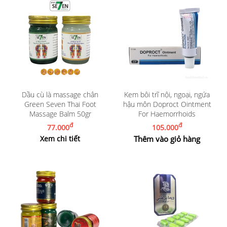
Dầu cù là massage chân
Kem bôi trĩ nội, ngoại, ngứa
Green Seven Thai Foot
hậu môn Doproct Ointment
Massage Balm 50gr
For Haemorrhoids
đ
đ
77.000
105.000
Xem chi tiết
Thêm vào giỏ hàng