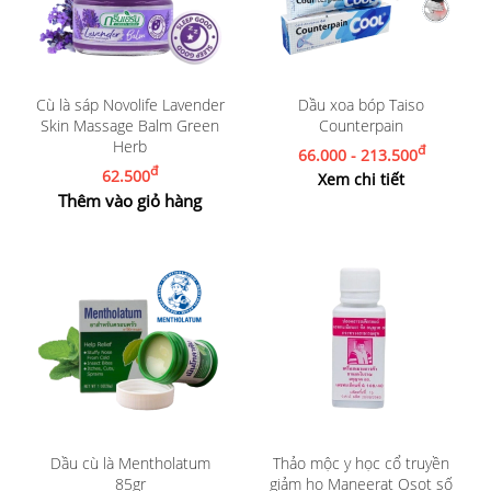
Cù là sáp Novolife Lavender
Dầu xoa bóp Taiso
Skin Massage Balm Green
Counterpain
Herb
đ
66.000 - 213.500
đ
62.500
Xem chi tiết
Thêm vào giỏ hàng
Dầu cù là Mentholatum
Thảo mộc y học cổ truyền
85gr
giảm ho Maneerat Osot số