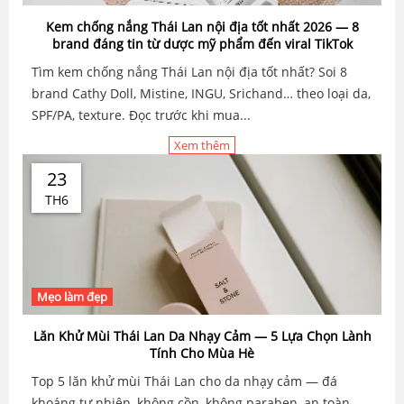
Kem chống nắng Thái Lan nội địa tốt nhất 2026 — 8
brand đáng tin từ dược mỹ phẩm đến viral TikTok
Tìm kem chống nắng Thái Lan nội địa tốt nhất? Soi 8
brand Cathy Doll, Mistine, INGU, Srichand… theo loại da,
SPF/PA, texture. Đọc trước khi mua...
Xem thêm
23
TH6
Mẹo làm đẹp
Lăn Khử Mùi Thái Lan Da Nhạy Cảm — 5 Lựa Chọn Lành
Tính Cho Mùa Hè
Top 5 lăn khử mùi Thái Lan cho da nhạy cảm — đá
khoáng tự nhiên, không cồn, không paraben, an toàn