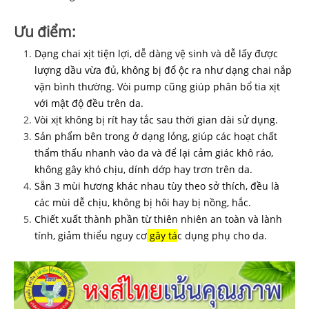
Ưu điểm:
Dạng chai xịt tiện lợi, dễ dàng vệ sinh và dễ lấy được
lượng dầu vừa đủ, không bị đổ ộc ra như dạng chai nắp
vặn bình thường. Vòi pump cũng giúp phân bổ tia xịt
với mật độ đều trên da.
Vòi xịt không bị rít hay tắc sau thời gian dài sử dụng.
Sản phẩm bên trong ở dạng lỏng, giúp các hoạt chất
thẩm thấu nhanh vào da và để lại cảm giác khô ráo,
không gây khó chịu, dính dớp hay trơn trên da.
Sẵn 3 mùi hương khác nhau tùy theo sở thích, đều là
các mùi dễ chịu, không bị hôi hay bị nồng, hắc.
Chiết xuất thành phần từ thiên nhiên an toàn và lành
tính, giảm thiểu nguy cơ
gây tá
c dụng phụ cho da.