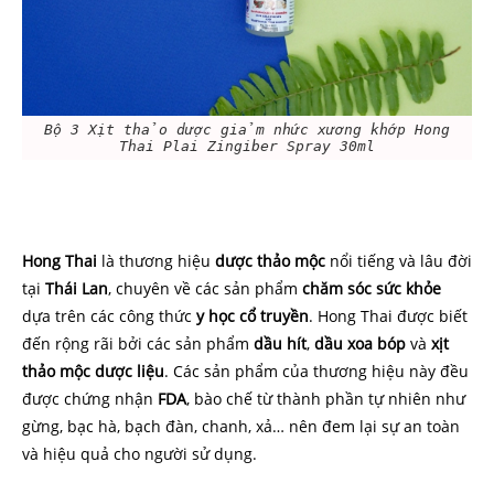
Bộ 3 Xịt thảo dược giảm nhức xương khớp Hong
Thai Plai Zingiber Spray 30ml
Hong Thai
là thương hiệu
dược thảo mộc
nổi tiếng và lâu đời
tại
Thái
Lan
, chuyên về các sản phẩm
chăm sóc sức khỏe
dựa trên các công thức
y học cổ truyền
. Hong Thai được biết
đến rộng rãi bởi các sản phẩm
dầu
hít
,
dầu
xoa
bóp
và
xịt
thảo
mộc
dược
liệu
. Các sản phẩm của thương hiệu này đều
được chứng nhận
FDA
, bào chế từ thành phần tự nhiên như
gừng, bạc hà, bạch đàn, chanh, xả… nên đem lại sự an toàn
và hiệu quả cho người sử dụng.