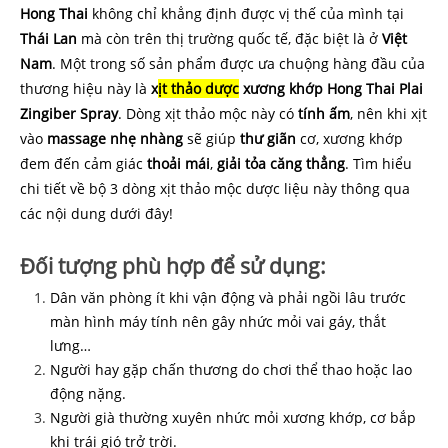
Hong Thai
không chỉ khẳng định được vị thế của mình tại
Thái
Lan
mà còn trên thị trường quốc tế, đặc biệt là ở
Việt
Nam
. Một trong số sản phẩm được ưa chuộng hàng đầu của
thương hiệu này là
x
ịt thảo dược
xương khớp Hong Thai Plai
Zingiber Spray
. Dòng xịt thảo mộc này có
tính
ấm
, nên khi xịt
vào
massage
nhẹ nhàng
sẽ giúp
thư
giãn
cơ, xương khớp
đem đến cảm giác
thoải
mái
,
giải
tỏa
căng thẳng
. Tìm hiểu
chi tiết về bộ 3 dòng xịt thảo mộc dược liệu này thông qua
các nội dung dưới đây!
Đối tượng phù hợp để sử dụng:
Dân văn phòng ít khi vận động và phải ngồi lâu trước
màn hình máy tính nên gây nhức mỏi vai gáy, thắt
lưng…
Người hay gặp chấn thương do chơi thể thao hoặc lao
động nặng.
Người già thường xuyên nhức mỏi xương khớp, cơ bắp
khi trái gió trở trời.