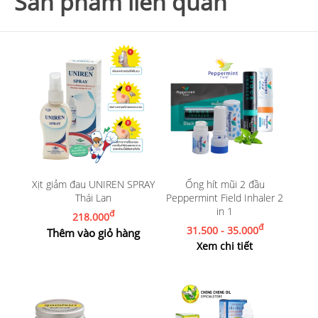
Sản phẩm liên quan
Xịt giảm đau UNIREN SPRAY
Ống hít mũi 2 đầu
Thái Lan
Peppermint Field Inhaler 2
in 1
đ
218.000
đ
31.500 - 35.000
Thêm vào giỏ hàng
Xem chi tiết