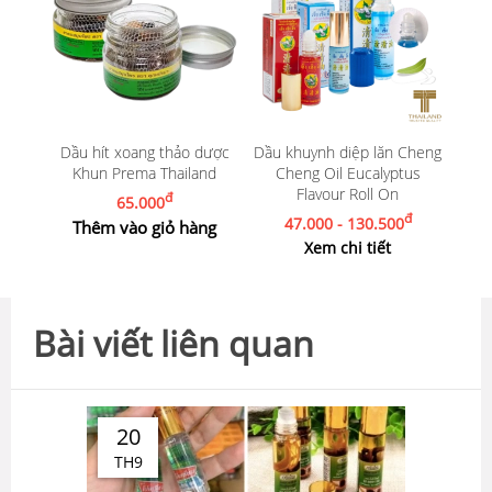
Dầu hít xoang thảo dược
Dầu khuynh diệp lăn Cheng
Khun Prema Thailand
Cheng Oil Eucalyptus
Flavour Roll On
đ
65.000
đ
47.000 - 130.500
Thêm vào giỏ hàng
Xem chi tiết
Bài viết liên quan
20
TH9