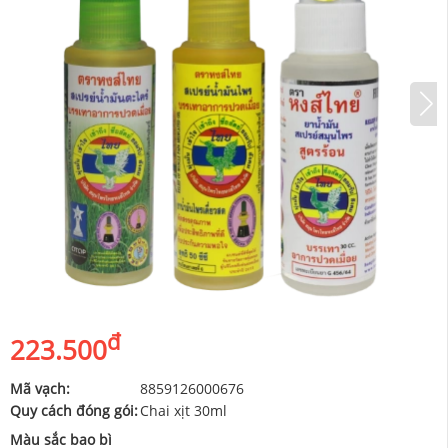
đ
223.500
Mã vạch:
8859126000676
Quy cách đóng gói:
Chai xịt 30ml
Màu sắc bao bì