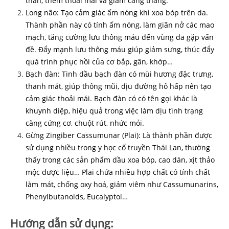
thần, thêm thoải mái và giảm căng thẳng.
Long não: Tạo cảm giác ấm nóng khi xoa bóp trên da.
Thành phần này có tính ấm nóng, làm giãn nở các mao
mạch, tăng cường lưu thông máu đến vùng da gặp vấn
đề. Đẩy mạnh lưu thông máu giúp giảm sưng, thúc đẩy
quá trình phục hồi của cơ bắp, gân, khớp…
Bạch đàn: Tinh dầu bạch đàn có mùi hương đặc trưng,
thanh mát, giúp thông mũi, dịu đường hô hấp nên tạo
cảm giác thoải mái. Bạch đàn có có tên gọi khác là
khuynh diệp, hiệu quả trong việc làm dịu tình trạng
căng cứng cơ, chuột rút, nhức mỏi.
Gừng Zingiber Cassumunar (Plai): Là thành phần được
sử dụng nhiều trong y học cổ truyền Thái Lan, thường
thấy trong các sản phẩm dầu xoa bóp, cao dán, xịt thảo
mộc dược liệu… Plai chứa nhiều hợp chất có tính chất
làm mát, chống oxy hoá, giảm viêm như Cassumunarins,
Phenylbutanoids, Eucalyptol…
Hướng dẫn sử dụng: