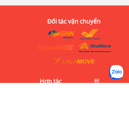
Đối tác vận chuyển
Hợp tác
Đông Hưng Thuận,
Quận 12, Hồ Chí Minh
Tuyển dụng
0923.1234.78
Bán sỉ
hi@bachhoathai.vn
Hợp tác kinh doanh
MST:
5800910053
Chào hàng
GPKD:
41L8028942
Cộng tác viên