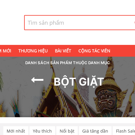
M MỚI
THƯƠNG HIỆU
BÀI VIẾT
CỘNG TÁC VIÊN
DANH SÁCH SẢN PHẨM THUỘC DANH MỤC
BỘT GIẶT
p
Mới nhất
Yêu thích
Nổi bật
Giá tăng dần
Flash Sal