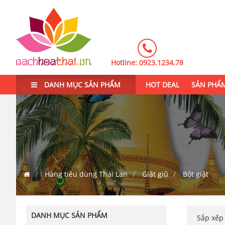
Hotline:
0923.1234.78
DANH MỤC SẢN PHẨM
HOT DEAL
SẢN PHẨ
Hàng tiêu dùng Thái Lan
Giặt giũ
Bột giặt
DANH MỤC SẢN PHẨM
Sắp xế