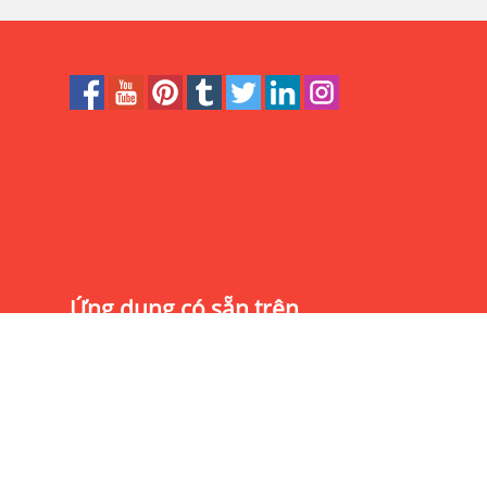
Ứng dụng có sẵn trên
Website thiết kế bởi
Version 3.1.0.0-d59