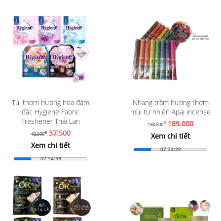
Túi thơm hương hoa đậm
Nhang trầm hương thơm
đặc Hygiene Fabric
mùi tự nhiên Apai incense
Freshener Thái Lan
189.000
đ
198.500
37.500
đ
42.500
Xem chi tiết
Xem chi tiết
07:34:37
07:34:37