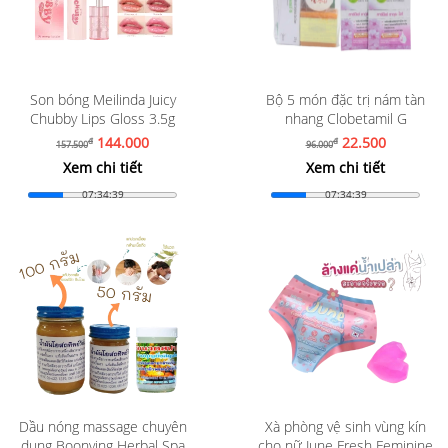
Son bóng Meilinda Juicy
Bộ 5 món đặc trị nám tàn
Chubby Lips Gloss 3.5g
nhang Clobetamil G
144.000
22.500
đ
đ
157.500
96.000
Xem chi tiết
Xem chi tiết
07:34:37
07:34:37
Dầu nóng massage chuyên
Xà phòng vệ sinh vùng kín
dụng Boonying Herbal Spa
cho nữ June Fresh Feminine