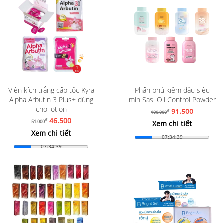
Viên kích trắng cấp tốc Kyra
Phấn phủ kiềm dầu siêu
Alpha Arbutin 3 Plus+ dùng
mịn Sasi Oil Control Powder
cho lotion
91.500
đ
100.000
46.500
đ
51.000
Xem chi tiết
Xem chi tiết
07:34:37
07:34:37