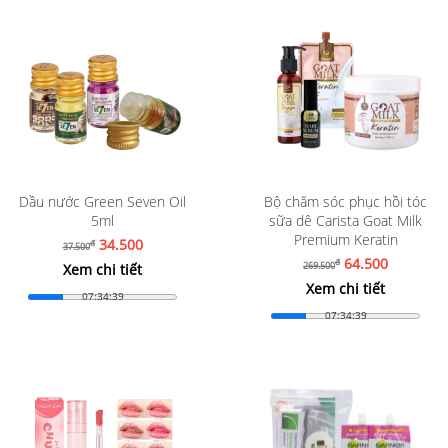
Dầu nước Green Seven Oil
Bộ chăm sóc phục hồi tóc
5ml
sữa dê Carista Goat Milk
Premium Keratin
34.500
đ
37.500
64.500
đ
269.500
Xem chi tiết
Xem chi tiết
07:34:37
07:34:37