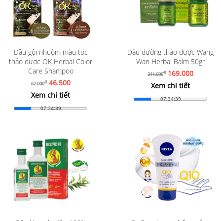
Dầu gội nhuộm màu tóc
Dầu dưỡng thảo dược Wang
thảo dược OK Herbal Color
Wan Herbal Balm 50gr
Care Shampoo
169.000
đ
211.000
46.500
đ
62.000
Xem chi tiết
Xem chi tiết
07:34:37
07:34:37