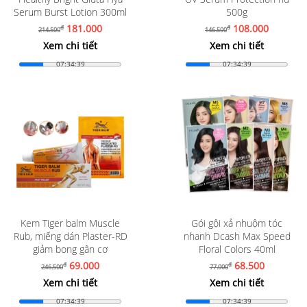
Serum Burst Lotion 300ml
500g
181.000
108.000
đ
đ
214.500
146.500
Xem chi tiết
Xem chi tiết
07:34:37
07:34:37
Kem Tiger balm Muscle
Gói gội xả nhuộm tóc
Rub, miếng dán Plaster-RD
nhanh Dcash Max Speed
giảm bong gân cơ
Floral Colors 40ml
69.000
68.500
đ
đ
246.500
77.000
Xem chi tiết
Xem chi tiết
07:34:37
07:34:37