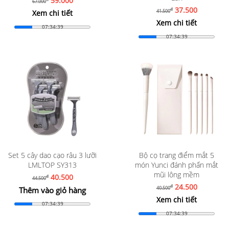
59.000
67.000
37.500
đ
41.500
Xem chi tiết
Xem chi tiết
07:34:37
07:34:37
Set 5 cây dao cạo râu 3 lưỡi
Bộ cọ trang điểm mắt 5
LMLTOP SY313
món Yunci đánh phấn mắt
mũi lông mềm
40.500
đ
44.500
24.500
đ
40.500
Thêm vào giỏ hàng
Xem chi tiết
07:34:37
07:34:37