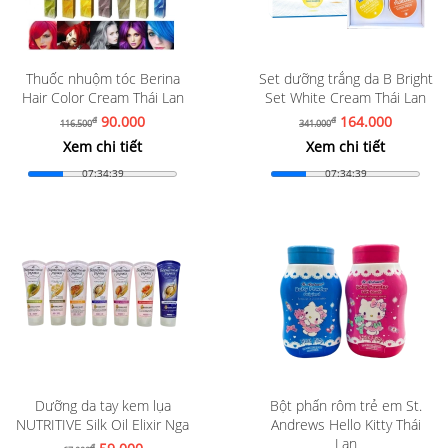
Thuốc nhuộm tóc Berina
Set dưỡng trắng da B Bright
Hair Color Cream Thái Lan
Set White Cream Thái Lan
90.000
164.000
đ
đ
116.500
341.000
Xem chi tiết
Xem chi tiết
07:34:37
07:34:37
Dưỡng da tay kem lụa
Bột phấn rôm trẻ em St.
NUTRITIVE Silk Oil Elixir Nga
Andrews Hello Kitty Thái
Lan
đ