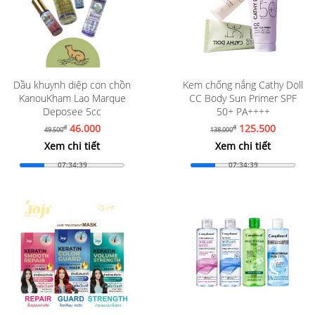
Dầu khuynh diệp con chồn
Kem chống nắng Cathy Doll
KanouKham Lao Marque
CC Body Sun Primer SPF
Deposee 5cc
50+ PA++++
46.000
125.500
đ
đ
49.500
138.000
Xem chi tiết
Xem chi tiết
07:34:37
07:34:37