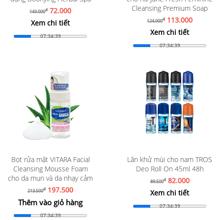
Cleansing Premium Soap
72.000
đ
140.000
113.000
đ
124.000
Xem chi tiết
Xem chi tiết
07:34:37
07:34:37
Bọt rửa mặt VITARA Facial
Lăn khử mùi cho nam TROS
Cleansing Mousse Foam
Deo Roll On 45ml 48h
cho da mụn và da nhạy cảm
82.000
đ
89.500
197.500
đ
213.500
Xem chi tiết
Thêm vào giỏ hàng
07:34:37
07:34:37