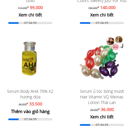
Gold
Colors Sweety Just For You
99.000
140.000
đ
đ
110.000
183.000
Xem chi tiết
Xem chi tiết
07:34:37
07:34:37
Serum Body AHA 70% X2
Serum ủ tóc bóng mượt
hương dứa
Hair Vitamin VQ Meinas
Lotion Thái Lan
33.500
đ
46.000
36.000
đ
39.000
Thêm vào giỏ hàng
Xem chi tiết
07:34:37
07:34:37