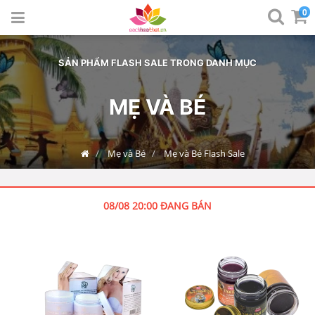
0
SẢN PHẨM FLASH SALE TRONG DANH MỤC
MẸ VÀ BÉ
Mẹ và Bé
Mẹ và Bé Flash Sale
08/08 20:00
ĐANG BÁN