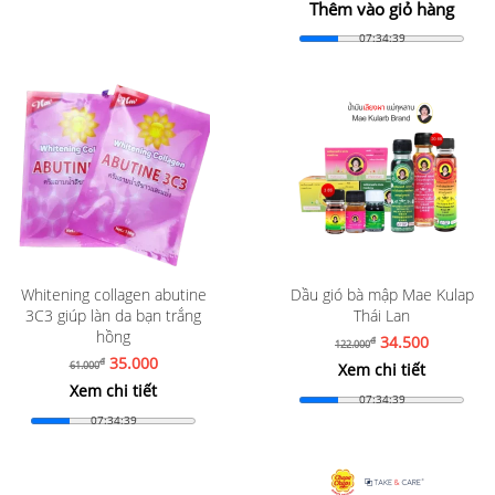
Thêm vào giỏ hàng
07:34:37
Whitening collagen abutine
Dầu gió bà mập Mae Kulap
3C3 giúp làn da bạn trắng
Thái Lan
hồng
34.500
đ
122.000
35.000
đ
61.000
Xem chi tiết
Xem chi tiết
07:34:37
07:34:37