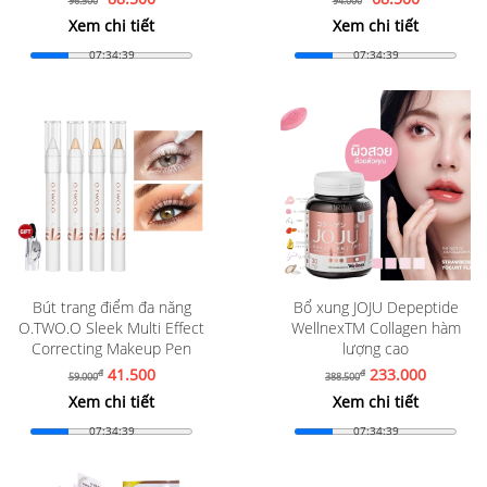
96.500
94.000
Xem chi tiết
Xem chi tiết
07:34:37
07:34:37
Bút trang điểm đa năng
Bổ xung JOJU Depeptide
O.TWO.O Sleek Multi Effect
WellnexTM Collagen hàm
Correcting Makeup Pen
lượng cao
41.500
233.000
đ
đ
59.000
388.500
Xem chi tiết
Xem chi tiết
07:34:37
07:34:37