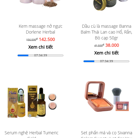
Kem massage nở ngực
Dầu cù là massage Banna
Dorlene Herbal
Balm Thái Lan cao Hổ, Rắn,
Bò cạp 50gr
142.500
đ
156.500
38.000
đ
41.500
Xem chi tiết
Xem chi tiết
07:34:37
07:34:37
Serum nghệ Herbal Tumeric
Set phấn má và cọ Sivanna