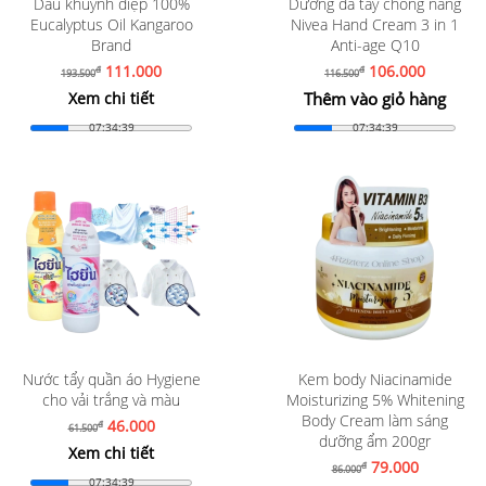
Dầu khuynh diệp 100%
Dưỡng da tay chống nắng
Eucalyptus Oil Kangaroo
Nivea Hand Cream 3 in 1
Brand
Anti-age Q10
111.000
106.000
đ
đ
193.500
116.500
Xem chi tiết
Thêm vào giỏ hàng
07:34:37
07:34:37
Nước tẩy quần áo Hygiene
Kem body Niacinamide
cho vải trắng và màu
Moisturizing 5% Whitening
Body Cream làm sáng
46.000
đ
61.500
dưỡng ẩm 200gr
Xem chi tiết
79.000
đ
86.000
07:34:37