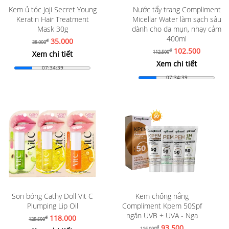
Kem ủ tóc Joji Secret Young
Nước tẩy trang Compliment
Keratin Hair Treatment
Micellar Water làm sạch sâu
Mask 30g
dành cho da mụn, nhạy cảm
400ml
35.000
đ
38.000
102.500
đ
112.500
Xem chi tiết
Xem chi tiết
07:34:37
07:34:37
Son bóng Cathy Doll Vit C
Kem chống nắng
Plumping Lip Oil
Compliment Kpem 50Spf
ngăn UVB + UVA - Nga
118.000
đ
129.500
93.500
đ
116.000