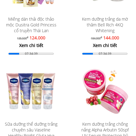
Miếng dán thải độc thảo
Kem dưỡng trắng da mờ
mộc Dusitra Gold Princess
thâm Bell Rich 4KQ
cổ truyền Thái Lan
Whitening
124.000
144.000
đ
đ
135.500
184.000
Xem chi tiết
Xem chi tiết
07:34:37
07:34:37
Sữa dưỡng thể dưỡng trắng
Kem dưỡng trắng chống
chuyên sâu Vaseline
nắng Alpha Arbutin 50spf
Healthy Bright Gluta Hya
UV Serum Protection hũ