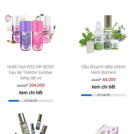
Nước hoa KISS MY BODY
Dầu khuynh diệp Green
Eau de Toilette Sundae
Herb Borneol
Whip 88 ml
44.000
đ
48.000
204.000
đ
209.500
Xem chi tiết
Xem chi tiết
07:34:37
07:34:37