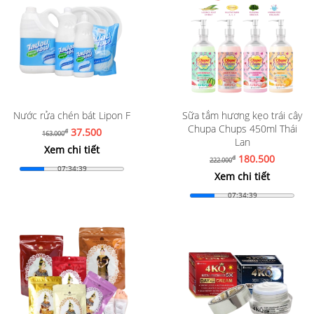
Nước rửa chén bát Lipon F
Sữa tắm hương kẹo trái cây
Chupa Chups 450ml Thái
37.500
đ
163.000
Lan
Xem chi tiết
180.500
đ
222.000
07:34:37
Xem chi tiết
07:34:37