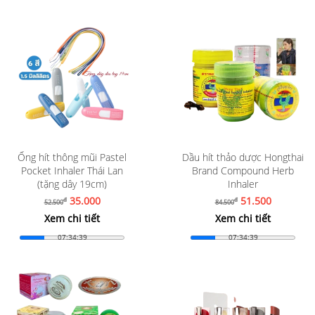
Ống hít thông mũi Pastel
Dầu hít thảo dược Hongthai
Pocket Inhaler Thái Lan
Brand Compound Herb
(tặng dây 19cm)
Inhaler
35.000
51.500
đ
đ
52.500
84.500
Xem chi tiết
Xem chi tiết
07:34:37
07:34:37