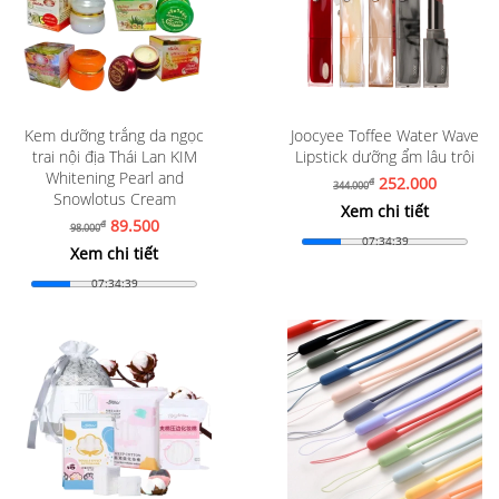
Kem dưỡng trắng da ngọc
Joocyee Toffee Water Wave
trai nội địa Thái Lan KIM
Lipstick dưỡng ẩm lâu trôi
Whitening Pearl and
252.000
đ
344.000
Snowlotus Cream
Xem chi tiết
89.500
đ
98.000
07:34:37
Xem chi tiết
07:34:37