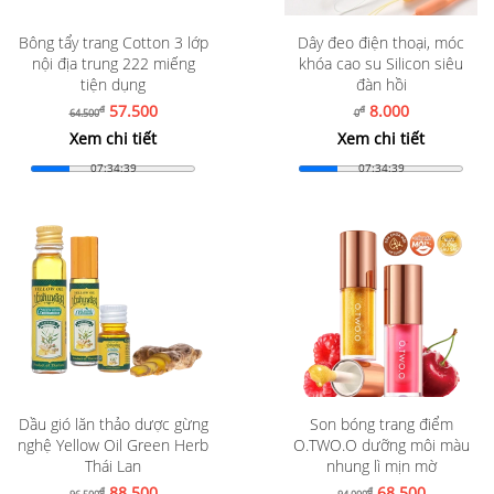
Bông tẩy trang Cotton 3 lớp
Dây đeo điện thoại, móc
nội địa trung 222 miếng
khóa cao su Silicon siêu
tiện dụng
đàn hồi
57.500
8.000
đ
đ
64.500
0
Xem chi tiết
Xem chi tiết
07:34:37
07:34:37
Dầu gió lăn thảo dược gừng
Son bóng trang điểm
nghệ Yellow Oil Green Herb
O.TWO.O dưỡng môi màu
Thái Lan
nhung lì mịn mờ
88.500
68.500
đ
đ