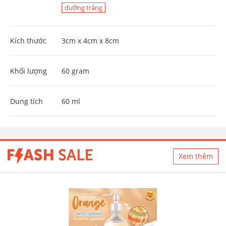
dưỡng trắng
Kích thước
3cm x 4cm x 8cm
Khối lượng
60 gram
Dung tích
60 ml
Xem thêm