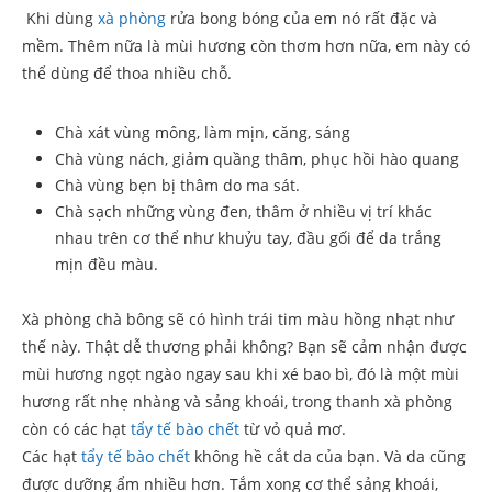
Khi dùng
xà phòng
rửa bong bóng của em nó rất đặc và
mềm. Thêm nữa là mùi hương còn thơm hơn nữa, em này có
thể dùng để thoa nhiều chỗ.
Chà xát vùng mông, làm mịn, căng, sáng
Chà vùng nách, giảm quầng thâm, phục hồi hào quang
Chà vùng bẹn bị thâm do ma sát.
Chà sạch những vùng đen, thâm ở nhiều vị trí khác
nhau trên cơ thể như khuỷu tay, đầu gối để da trắng
mịn đều màu.
Xà phòng chà bông sẽ có hình trái tim màu hồng nhạt như
thế này. Thật dễ thương phải không? Bạn sẽ cảm nhận được
mùi hương ngọt ngào ngay sau khi xé bao bì, đó là một mùi
hương rất nhẹ nhàng và sảng khoái, trong thanh xà phòng
còn có các hạt
tẩy tế bào chết
từ vỏ quả mơ.
Các hạt
tẩy tế bào chết
không hề cắt da của bạn. Và da cũng
được dưỡng ẩm nhiều hơn. Tắm xong cơ thể sảng khoái,