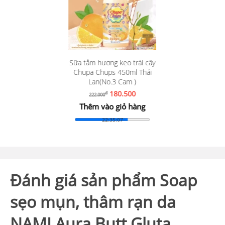
Sữa tắm hương kẹo trái cây
Chupa Chups 450ml Thái
Lan(No.3 Cam )
180.500
đ
222.000
Thêm vào giỏ hàng
22:35:05
Đánh giá sản phẩm Soap
sẹo mụn, thâm rạn da
NAMI Aura Butt Gluta