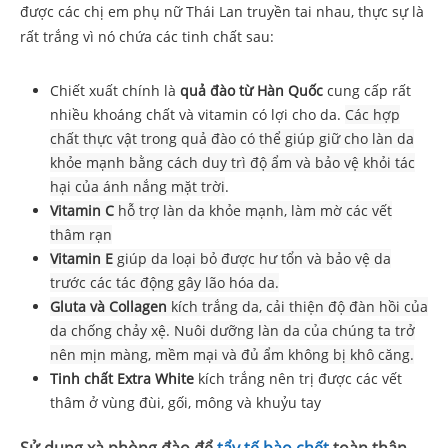
được các chị em phụ nữ Thái Lan truyền tai nhau, thực sự là
rất trắng vì nó chứa các tinh chất sau:
Chiết xuất chính là
quả đào từ Hàn Quốc
cung cấp rất
nhiều khoáng chất và vitamin có lợi cho da.
Các hợp
chất thực vật trong quả đào có thể giúp giữ cho làn da
khỏe mạnh bằng cách duy trì độ ẩm và bảo vệ khỏi tác
hại của ánh nắng mặt trời
.
Vitamin C
hỗ trợ làn da khỏe mạnh, làm mờ các vết
thâm rạn
Vitamin E
giúp da loại bỏ được hư tổn và bảo vệ da
trước các tác động gây lão hóa da.
Gluta và Collagen
kích trắng da, cải thiện độ đàn hồi của
da chống chảy xệ. Nuôi dưỡng làn da của chúng ta trở
nên mịn màng, mềm mại và đủ ẩm không bị khô căng.
Tinh chất Extra White
kích trắng nên trị được các vết
thâm ở vùng đùi, gối, mông và khuỷu tay
Sử dụng xà phòng đào để
tẩy tế bào chết
toàn thân