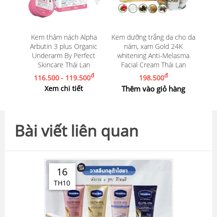
Kem thâm nách Alpha
Kem dưỡng trắng da cho da
Arbutin 3 plus Organic
nám, xạm Gold 24K
Underarm By Perfect
whitening Anti-Melasma
Skincare Thái Lan
Facial Cream Thái Lan
đ
đ
116.500 - 119.500
198.500
Xem chi tiết
Thêm vào giỏ hàng
Bài viết liên quan
16
TH10