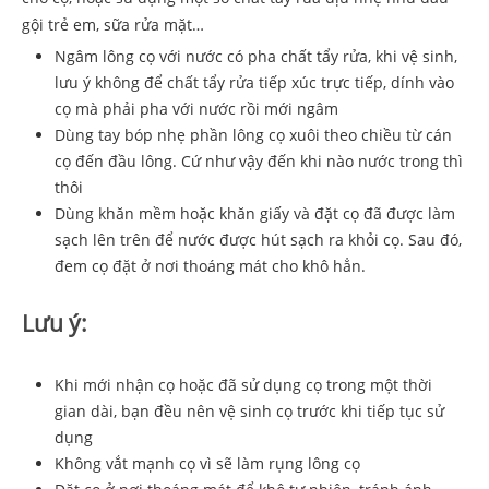
gội trẻ em, sữa rửa mặt…
Ngâm lông cọ với nước có pha chất tẩy rửa, khi vệ sinh,
lưu ý không để chất tẩy rửa tiếp xúc trực tiếp, dính vào
cọ mà phải pha với nước rồi mới ngâm
Dùng tay bóp nhẹ phần lông cọ xuôi theo chiều từ cán
cọ đến đầu lông. Cứ như vậy đến khi nào nước trong thì
thôi
Dùng khăn mềm hoặc khăn giấy và đặt cọ đã được làm
sạch lên trên để nước được hút sạch ra khỏi cọ. Sau đó,
đem cọ đặt ở nơi thoáng mát cho khô hẳn.
Lưu ý:
Khi mới nhận cọ hoặc đã sử dụng cọ trong một thời
gian dài, bạn đều nên vệ sinh cọ trước khi tiếp tục sử
dụng
Không vắt mạnh cọ vì sẽ làm rụng lông cọ