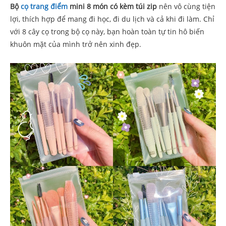
Bộ
cọ trang điểm
mini 8 món có kèm túi zip
nên vô cùng tiện
lợi, thích hợp để mang đi học, đi du lịch và cả khi đi làm. Chỉ
với 8 cây cọ trong bộ cọ này, bạn hoàn toàn tự tin hô biến
khuôn mặt của mình trở nên xinh đẹp.