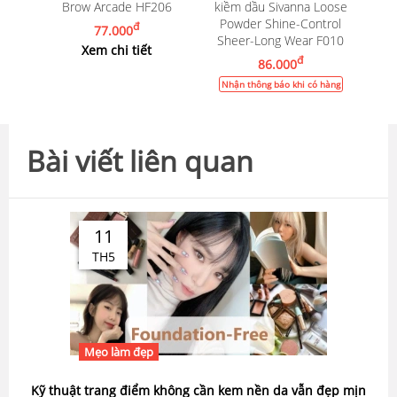
Brow Arcade HF206
kiềm dầu Sivanna Loose
Powder Shine-Control
đ
77.000
Sheer-Long Wear F010
Xem chi tiết
đ
86.000
Nhận thông báo khi có hàng
Bài viết liên quan
11
TH5
Mẹo làm đẹp
Kỹ thuật trang điểm không cần kem nền da vẫn đẹp mịn