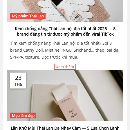
Mỹ phẩm Thái Lan
Kem chống nắng Thái Lan nội địa tốt nhất 2026 — 8
brand đáng tin từ dược mỹ phẩm đến viral TikTok
Tìm kem chống nắng Thái Lan nội địa tốt nhất? Soi 8
brand Cathy Doll, Mistine, INGU, Srichand… theo loại da,
SPF/PA, texture. Đọc trước khi mua...
Xem thêm
23
TH6
Mẹo làm đẹp
Lăn Khử Mùi Thái Lan Da Nhạy Cảm — 5 Lựa Chọn Lành