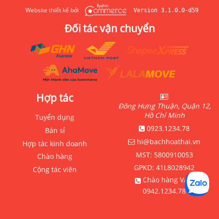
Website thiết kế bởi
Version 3.1.0.0-d59
Đối tác vận chuyển
Hợp tác
Đông Hưng Thuận, Quận 12,
Hồ Chí Minh
Tuyển dụng
0923.1234.78
Bán sỉ
hi@bachhoathai.vn
Hợp tác kinh doanh
MST:
5800910053
Chào hàng
GPKD:
41L8028942
Cộng tác viên
Chào hàng VAT:
0942.1234.78