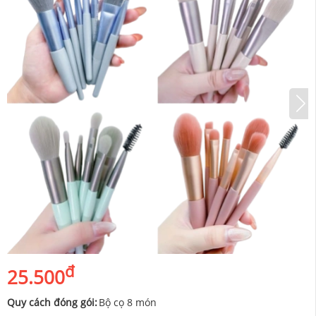
đ
25.500
Quy cách đóng gói:
Bộ cọ 8 món