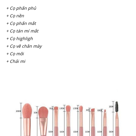
+ Cọ phấn phủ
+ Cọ nền
+ Cọ phấn mắt
+ Cọ tán mí mắt
+ Cọ highligh
+ Cọ vẽ chân mày
+ Cọ môi
+ Chải mi