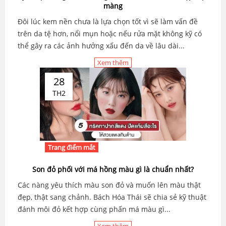
màng
Đôi lúc kem nền chưa là lựa chọn tốt vì sẽ làm vấn đề
trên da tệ hơn, nổi mụn hoặc nếu rửa mặt không kỹ có
thể gây ra các ảnh hưởng xấu đến da về lâu dài...
Xem thêm
28
TH2
Trang điểm mắt
Son đỏ phối với má hồng màu gì là chuẩn nhất?
Các nàng yêu thích màu son đỏ và muốn lên màu thật
đẹp, thật sang chảnh. Bách Hóa Thái sẽ chia sẻ kỹ thuật
đánh môi đỏ kết hợp cùng phấn má màu gì...