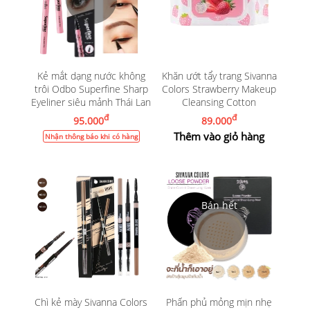
Kẻ mắt dạng nước không
Khăn ướt tẩy trang Sivanna
trôi Odbo Superfine Sharp
Colors Strawberry Makeup
Eyeliner siêu mảnh Thái Lan
Cleansing Cotton
đ
đ
95.000
89.000
Thêm vào giỏ hàng
Nhận thông báo khi có hàng
Chì kẻ mày Sivanna Colors
Phấn phủ mỏng mịn nhẹ