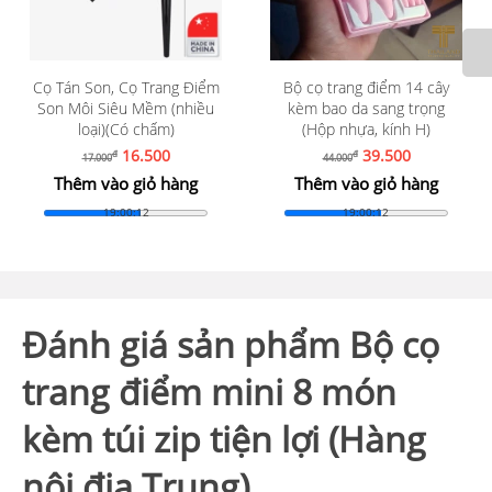
Bộ cọ trang điểm 14 cây
Bộ cọ trang điểm 14 cây
kèm bao da sang trọng
kèm bao da sang trọng (10
(Hộp nhựa, kính H)
cọ xanh + túi PU)
39.500
49.500
đ
đ
44.000
54.500
Thêm vào giỏ hàng
Thêm vào giỏ hàng
19:00:10
19:00:10
Đánh giá sản phẩm Bộ cọ
trang điểm mini 8 món
kèm túi zip tiện lợi (Hàng
nội địa Trung)