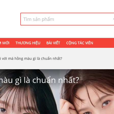
M MỚI
THƯƠNG HIỆU
BÀI VIẾT
CỘNG TÁC VIÊN
i với má hồng màu gì là chuẩn nhất?
àu gì là chuẩn nhất?