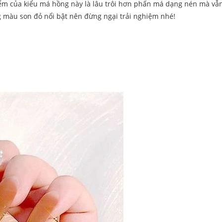
iểm của kiểu má hồng này là lâu trôi hơn phấn má dạng nén mà vẫ
g màu son đỏ nổi bật nên đừng ngại trải nghiệm nhé!