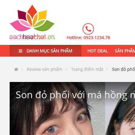
Hotline:
0923.1234.78
DANH MỤC SẢN PHẨM
HOT DEAL
SẢN PHẨ
Review sản phẩm
Trang điểm mắt
Son đỏ phố
Son đỏ phối với má hồng m