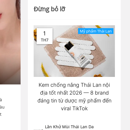
Đừng bỏ lỡ
Mỹ phẩm Thái Lan
1
TH7
Kem chống nắng Thái Lan nội
địa tốt nhất 2026 — 8 brand
à
đáng tin từ dược mỹ phẩm đến
màu
viral TikTok
t
Lăn Khử Mùi Thái Lan Da