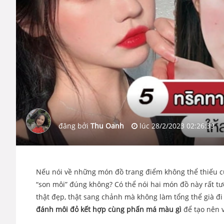
đăng bởi
Thu Oanh
lúc
28/2/2023 02:26:39
Nếu nói về những món đồ trang điểm không thể thiếu c
“son môi” đúng không? Có thể nói hai món đồ này rất 
thật đẹp, thật sang chảnh mà không làm tổng thể già đi 
đánh môi đỏ kết hợp cùng phấn má màu gì
để tạo nên 