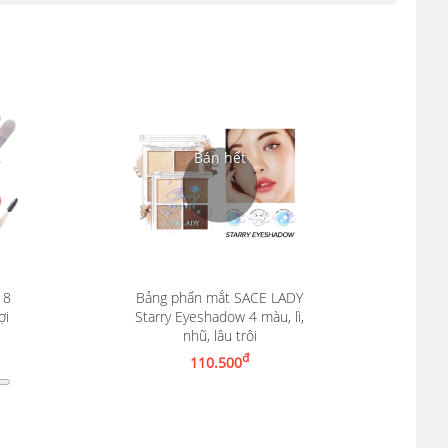
 8
Bảng phấn mắt SACE LADY
ợi
Starry Eyeshadow 4 màu, lì,
nhũ, lâu trôi
Nhận thông báo khi có hàng
đ
110.500