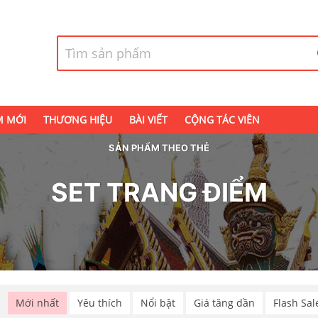
M MỚI
THƯƠNG HIỆU
BÀI VIẾT
CỘNG TÁC VIÊN
SẢN PHẨM THEO THẺ
SET TRANG ĐIỂM
p
Mới nhất
Yêu thích
Nổi bật
Giá tăng dần
Flash Sal