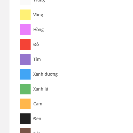
Vàng
Hồng
Đỏ
Tím
Xanh dương
Xanh lá
Cam
Đen