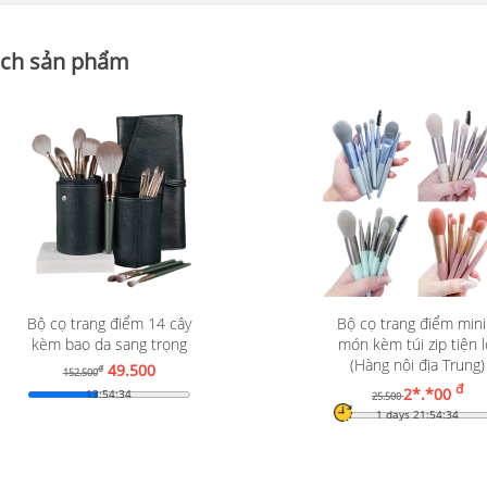
ch sản phẩm
Bộ cọ trang điểm 14 cây
Bộ cọ trang điểm mini
Xem chi tiết
kèm bao da sang trọng
món kèm túi zip tiện l
Xem chi tiết
(Hàng nội địa Trung)
49.500
đ
152.500
đ
2*.*00
13:54:33
25.500
1 days 21:54:33