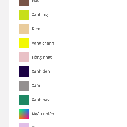
Nâu
Xanh mạ
Kem
Vàng chanh
Hồng nhạt
Xanh đen
Xám
Xanh navi
Ngẫu nhiên