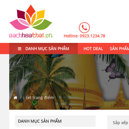
Hotline:
0923.1234.78
DANH MỤC SẢN PHẨM
HOT DEAL
SẢN PHẨ
set trang điểm
DANH MỤC SẢN PHẨM
Sắp xế