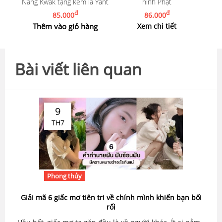
Nang Kwak tặng kèm lá Yant
hình Phật
đ
đ
85.000
86.000
Thêm vào giỏ hàng
Xem chi tiết
Bài viết liên quan
9
TH7
Phong thủy
Giải mã 6 giấc mơ tiên tri về chính mình khiến bạn bối
rối