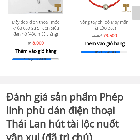
Dây đeo điện thoại, móc
Vòng tay chỉ đỏ May mắn
khóa cao su Silicon siêu
Tài Lộc(Bạc)
đàn hồi(43cm ⚪️ trắng)
73.500
đ
87.500
8.000
Thêm vào giỏ hàng
đ
0
Thêm vào giỏ hàng
1 days 02:40:01
1 days 02:40:01
Đánh giá sản phẩm Phép
linh phù dán điện thoại
Thái Lan hút tài lộc nuốt
vận xui (đã trì chú)