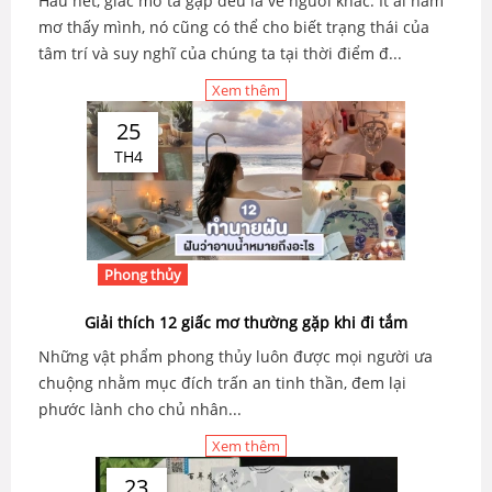
Hầu hết, giấc mơ ta gặp đều là về người khác. Ít ai nằm
mơ thấy mình, nó cũng có thể cho biết trạng thái của
tâm trí và suy nghĩ của chúng ta tại thời điểm đ...
Xem thêm
25
TH4
Phong thủy
Giải thích 12 giấc mơ thường gặp khi đi tắm
Những vật phẩm phong thủy luôn được mọi người ưa
chuộng nhằm mục đích trấn an tinh thần, đem lại
phước lành cho chủ nhân...
Xem thêm
23