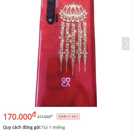
đ
170.000
đ
GIẢM 21.66%
217.000
Quy cách đóng gói:
Túi 1 miếng