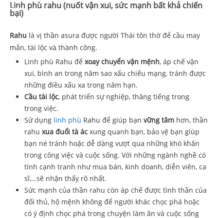
Linh phù rahu (nuốt vận xui, sức mạnh bất khả chiến
bại)
Rahu
là vị thần asura được người Thái tôn thờ để cầu may
mắn, tài lộc và thành công.
Linh phù Rahu để
xoay chuyển vận mệnh
, áp chế vận
xui, bình an trong năm sao xấu chiếu mạng, tránh được
những điều xấu xa trong năm hạn.
Cầu tài lộc
, phát triển sự nghiệp, thăng tiếng trong
trong việc.
Sử dụng
linh phù
Rahu để giúp bạn
vững tâm
hơn, thần
rahu
xua đuổi tà ác
xung quanh bạn, bảo vệ bạn giúp
bạn né tránh hoặc dễ dàng vượt qua những khó khăn
trong công việc và cuộc sống. Với những ngành nghề có
tính cạnh tranh như mua bán, kinh doanh, diễn viên, ca
sĩ,…sẽ nhận thấy rõ nhất.
Sức mạnh của thần rahu còn áp chế được tình thần của
đối thủ, hộ mệnh không để người khác chọc phá hoặc
có ý định chọc phá trong chuyện làm ăn và cuộc sống