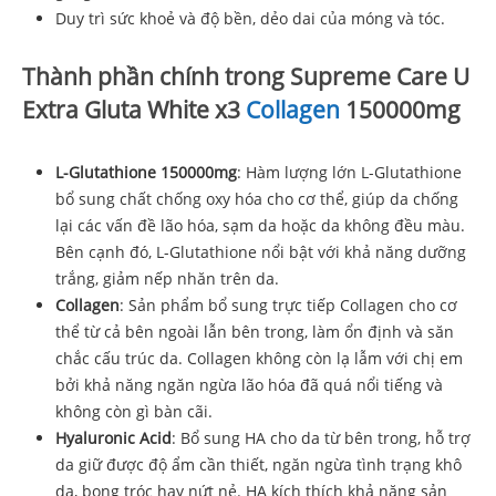
Duy trì sức khoẻ và độ bền, dẻo dai của móng và tóc.
Thành phần chính trong Supreme Care U
Extra Gluta White x3
Collagen
150000mg
L-Glutathione 150000mg
: Hàm lượng lớn L-Glutathione
bổ sung chất chống oxy hóa cho cơ thể, giúp da chống
lại các vấn đề lão hóa, sạm da hoặc da không đều màu.
Bên cạnh đó, L-Glutathione nổi bật với khả năng dưỡng
trắng, giảm nếp nhăn trên da.
Collagen
: Sản phẩm bổ sung trực tiếp Collagen cho cơ
thể từ cả bên ngoài lẫn bên trong, làm ổn định và săn
chắc cấu trúc da. Collagen không còn lạ lẫm với chị em
bởi khả năng ngăn ngừa lão hóa đã quá nổi tiếng và
không còn gì bàn cãi.
Hyaluronic Acid
: Bổ sung HA cho da từ bên trong, hỗ trợ
da giữ được độ ẩm cần thiết, ngăn ngừa tình trạng khô
da, bong tróc hay nứt nẻ. HA kích thích khả năng sản