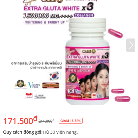
đ
171.500
đ
GIẢM 18.72%
211.000
Quy cách đóng gói:
Hũ 30 viên nang.