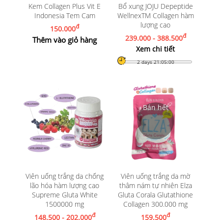
Kem Collagen Plus Vit E
Bổ xung JOJU Depeptide
Indonesia Tem Cam
WellnexTM Collagen hàm
lượng cao
đ
150.000
đ
239.000 - 388.500
Thêm vào giỏ hàng
Xem chi tiết
2 days 21:04:59
Viên uống trắng da chống
Viên uống trắng da mờ
lão hóa hàm lượng cao
thâm nám tự nhiên Elza
Supreme Gluta White
Gluta Corala Glutathione
1500000 mg
Collagen 300.000 mg
đ
đ
148.500 - 202.000
159.500