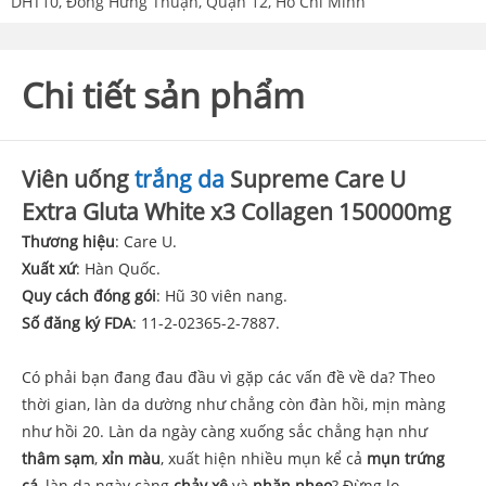
DHT10, Đông Hưng Thuận, Quận 12, Hồ Chí Minh
Chi tiết sản phẩm
Viên uống
trắng da
Supreme Care U
Extra Gluta White x3 Collagen 150000mg
Thương hiệu
: Care U.
Xuất xứ
: Hàn Quốc.
Quy cách đóng gói
: Hũ 30 viên nang.
Số đăng ký FDA
: 11-2-02365-2-7887.
Có phải bạn đang đau đầu vì gặp các vấn đề về da? Theo
thời gian, làn da dường như chẳng còn đàn hồi, mịn màng
như hồi 20. Làn da ngày càng xuống sắc chẳng hạn như
thâm sạm
,
xỉn màu
, xuất hiện nhiều mụn kể cả
mụn trứng
cá
, làn da ngày càng
chảy xệ
và
nhăn nheo
? Đừng lo,