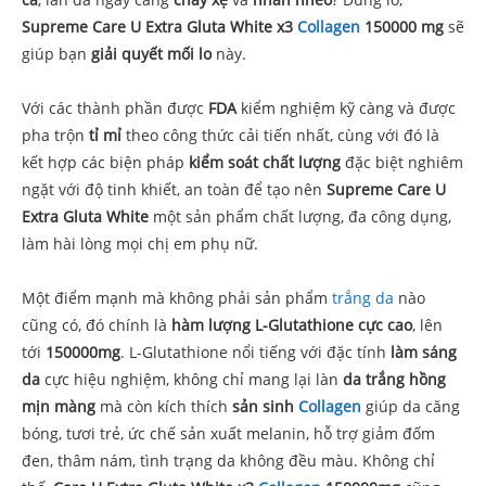
Supreme Care U Extra Gluta White x3
Collagen
150000 mg
sẽ
giúp bạn
giải quyết mối lo
này.
Với các thành phần được
FDA
kiểm nghiệm kỹ càng và được
pha trộn
tỉ mỉ
theo công thức cải tiến nhất, cùng với đó là
kết hợp các biện pháp
kiểm soát chất lượng
đặc biệt nghiêm
ngặt với độ tinh khiết, an toàn để tạo nên
Supreme Care U
Extra Gluta White
một sản phẩm chất lượng, đa công dụng,
làm hài lòng mọi chị em phụ nữ.
Một điểm mạnh mà không phải sản phẩm
trắng da
nào
cũng có, đó chính là
hàm lượng L-Glutathione cực cao
, lên
tới
150000mg
. L-Glutathione nổi tiếng với đặc tính
làm
sáng
da
cực hiệu nghiệm, không chỉ mang lại làn
da trắng hồng
mịn màng
mà còn kích thích
sản sinh
Collagen
giúp da căng
bóng, tươi trẻ, ức chế sản xuất melanin, hỗ trợ giảm đốm
đen, thâm nám, tình trạng da không đều màu. Không chỉ