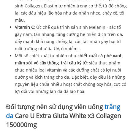
sinh Collagen, Elastin tự nhiên trong cơ thể, từ đó chống
lại các dấu hiệu lão hóa như da nhăn nheo, chảy xệ, tối
màu.
Vitamin C
: Ức chế quá trình sản sinh Melanin - sắc tố
gây nám, tàn nhang, tăng cường hệ miễn dịch trên da,
đẩy mạnh khả năng chống lại các tác nhân gây hại từ
môi trường như tia UV, ô nhiễm…
Một số chiết xuất tự nhiên như
chiết xuất cà phê xanh
,
mâm xôi
,
vỏ cây thông
,
trái câu kỷ tử
: siêu thực phẩm
chứa nhiều loại vitamin và các dưỡng chất có lợi nuôi
dưỡng và kích trắng cho da. Đặc biệt, đây đều là những
nguyên liệu chứa nhiều hoạt chất chống oxy hóa, cực có
lợi đối với những làn da đã lão hóa.
Đối tượng nên sử dụng viên uống
trắng
da
Care U Extra Gluta White x3 Collagen
150000mg