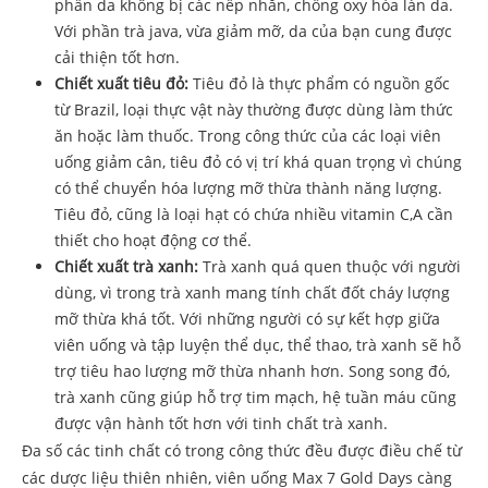
phần da không bị các nếp nhăn, chống oxy hóa làn da.
Với phần trà java, vừa giảm mỡ, da của bạn cung được
cải thiện tốt hơn.
Chiết xuất tiêu đỏ:
Tiêu đỏ là thực phẩm có nguồn gốc
từ Brazil, loại thực vật này thường được dùng làm thức
ăn hoặc làm thuốc. Trong công thức của các loại viên
uống giảm cân, tiêu đỏ có vị trí khá quan trọng vì chúng
có thể chuyển hóa lượng mỡ thừa thành năng lượng.
Tiêu đỏ, cũng là loại hạt có chứa nhiều vitamin C,A cần
thiết cho hoạt động cơ thể.
Chiết xuất trà xanh:
Trà xanh quá quen thuộc với người
dùng, vì trong trà xanh mang tính chất đốt cháy lượng
mỡ thừa khá tốt. Với những người có sự kết hợp giữa
viên uống và tập luyện thể dục, thể thao, trà xanh sẽ hỗ
trợ tiêu hao lượng mỡ thừa nhanh hơn. Song song đó,
trà xanh cũng giúp hỗ trợ tim mạch, hệ tuần máu cũng
được vận hành tốt hơn với tinh chất trà xanh.
Đa số các tinh chất có trong công thức đều được điều chế từ
các dược liệu thiên nhiên, viên uống Max 7 Gold Days càng