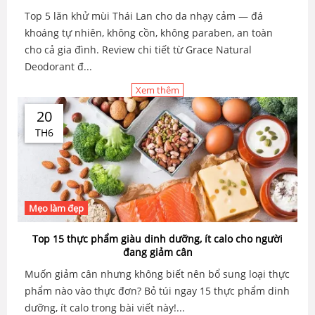
Top 5 lăn khử mùi Thái Lan cho da nhạy cảm — đá
khoáng tự nhiên, không cồn, không paraben, an toàn
cho cả gia đình. Review chi tiết từ Grace Natural
Deodorant đ...
Xem thêm
20
TH6
Mẹo làm đẹp
Top 15 thực phẩm giàu dinh dưỡng, ít calo cho người
đang giảm cân
Muốn giảm cân nhưng không biết nên bổ sung loại thực
phẩm nào vào thực đơn? Bỏ túi ngay 15 thực phẩm dinh
dưỡng, ít calo trong bài viết này!...