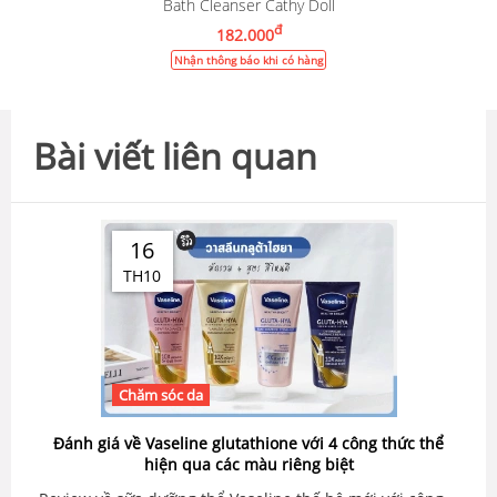
Bath Cleanser Cathy Doll
đ
182.000
Nhận thông báo khi có hàng
Bài viết liên quan
16
TH10
Chăm sóc da
Đánh giá về Vaseline glutathione với 4 công thức thể
hiện qua các màu riêng biệt