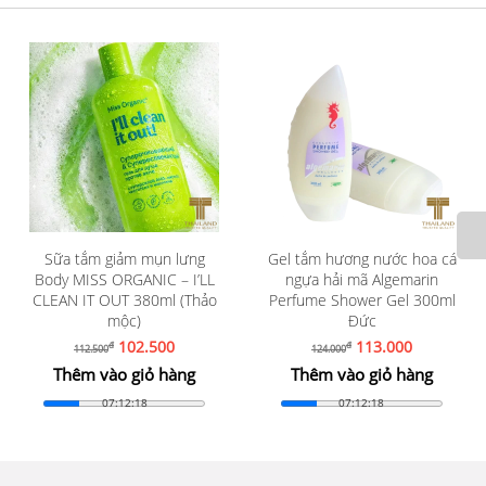
Sữa tắm giảm mụn lưng
Gel tắm hương nước hoa cá
Body MISS ORGANIC – I’LL
ngựa hải mã Algemarin
CLEAN IT OUT 380ml (Thảo
Perfume Shower Gel 300ml
mộc)
Đức
102.500
113.000
đ
đ
112.500
124.000
Thêm vào giỏ hàng
Thêm vào giỏ hàng
07:12:17
07:12:17