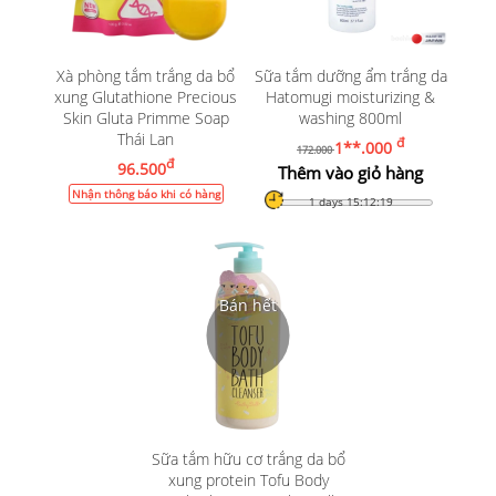
Xà phòng tắm trắng da bổ
Sữa tắm dưỡng ẩm trắng da
xung Glutathione Precious
Hatomugi moisturizing &
Skin Gluta Primme Soap
washing 800ml
Thái Lan
đ
1**.000
172.000
đ
96.500
Thêm vào giỏ hàng
Nhận thông báo khi có hàng
1 days 15:12:17
Sữa tắm hữu cơ trắng da bổ
xung protein Tofu Body