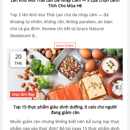
Lăn Khử Mùi Thái Lan Da Nhạy Cảm — 5 Lựa Chọn Lành
Tính Cho Mùa Hè
Top 5 lăn khử mùi Thái Lan cho da nhạy cảm — đá
khoáng tự nhiên, không cồn, không paraben, an toàn
cho cả gia đình. Review chi tiết từ Grace Natural
Deodorant đ...
Xem thêm
20
TH6
Mẹo làm đẹp
Top 15 thực phẩm giàu dinh dưỡng, ít calo cho người
đang giảm cân
Muốn giảm cân nhưng không biết nên bổ sung loại thực
phẩm nào vào thực đơn? Bỏ túi ngay 15 thực phẩm dinh