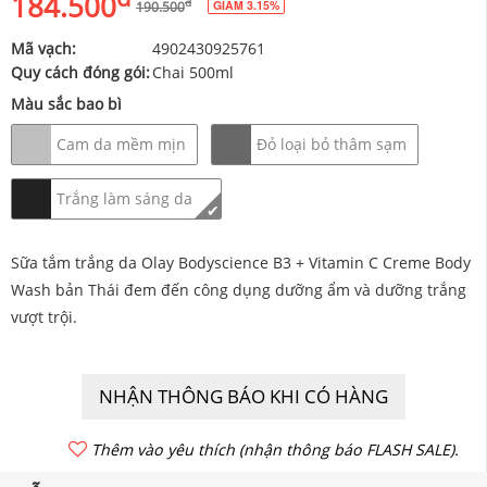
184.500
đ
GIẢM 3.15%
190.500
Mã vạch:
4902430925761
Quy cách đóng gói:
Chai 500ml
Màu sắc bao bì
Cam da mềm mịn
Đỏ loại bỏ thâm sạm
Trắng làm sáng da
✔
Sữa tắm trắng da Olay Bodyscience B3 + Vitamin C Creme Body
Wash bản Thái đem đến công dụng dưỡng ẩm và dưỡng trắng
vượt trội.
NHẬN THÔNG BÁO KHI CÓ HÀNG
Thêm vào yêu thích (nhận thông báo FLASH SALE).