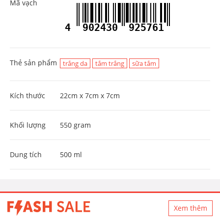
Mã vạch
4
902430
925761
Thẻ sản phẩm
trắng da
tắm trắng
sữa tắm
Kích thước
22cm x 7cm x 7cm
Khối lượng
550 gram
Dung tích
500 ml
Xem thêm