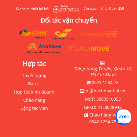
Website thiết kế bởi
Version 3.1.0.0-d59
Đối tác vận chuyển
Hợp tác
Đông Hưng Thuận, Quận 12,
Hồ Chí Minh
Tuyển dụng
0923.1234.78
Bán sỉ
hi@bachhoathai.vn
Hợp tác kinh doanh
MST:
5800910053
Chào hàng
GPKD:
41L8028942
Cộng tác viên
Chào hàng VAT:
0942.1234.78