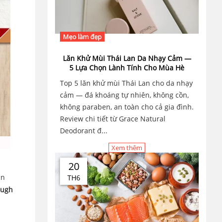
Mẹo làm đẹp
Lăn Khử Mùi Thái Lan Da Nhạy Cảm —
5 Lựa Chọn Lành Tính Cho Mùa Hè
Top 5 lăn khử mùi Thái Lan cho da nhạy
cảm — đá khoáng tự nhiên, không cồn,
không paraben, an toàn cho cả gia đình.
Review chi tiết từ Grace Natural
Deodorant đ...
Xem thêm
20
ân
TH6
ough