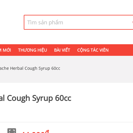
M MỚI
THƯƠNG HIỆU
BÀI VIẾT
CỘNG TÁC VIÊN
pache Herbal Cough Syrup 60cc
al Cough Syrup 60cc
đ