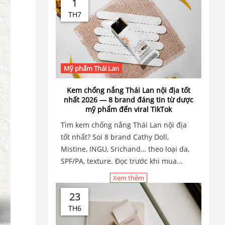
1
TH7
Mỹ phẩm Thái Lan
Kem chống nắng Thái Lan nội địa tốt
nhất 2026 — 8 brand đáng tin từ dược
mỹ phẩm đến viral TikTok
Tìm kem chống nắng Thái Lan nội địa
tốt nhất? Soi 8 brand Cathy Doll,
Mistine, INGU, Srichand… theo loại da,
SPF/PA, texture. Đọc trước khi mua...
Xem thêm
23
TH6