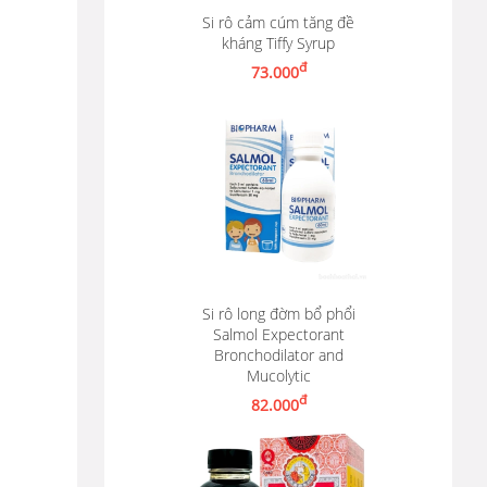
Si rô cảm cúm tăng đề
kháng Tiffy Syrup
Nhận thông báo khi có hàng
đ
73.000
Si rô long đờm bổ phổi
Salmol Expectorant
Bronchodilator and
Thêm vào giỏ hàng
Mucolytic
đ
82.000