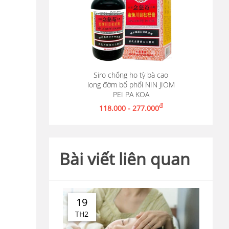
Siro chống ho tỳ bà cao
long đờm bổ phổi NIN JIOM
Xem chi tiết
PEI PA KOA
đ
118.000 - 277.000
Bài viết liên quan
19
TH2