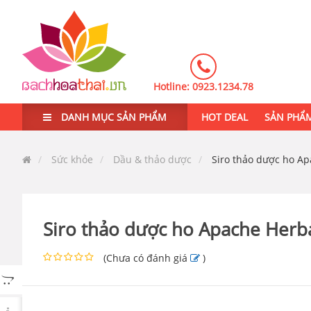
Hotline:
0923.1234.78
DANH MỤC SẢN PHẨM
HOT DEAL
SẢN PHẨ
Sức khỏe
Dầu & thảo dược
Siro thảo dược ho A
Siro thảo dược ho Apache Herb
(
Chưa có đánh giá
)