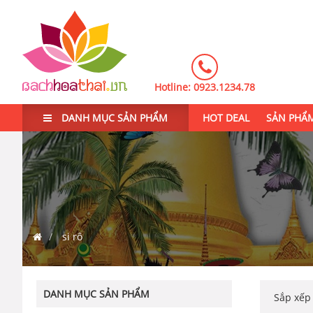
Hotline:
0923.1234.78
DANH MỤC SẢN PHẨM
HOT DEAL
SẢN PHẨ
si rô
DANH MỤC SẢN PHẨM
Sắp xế