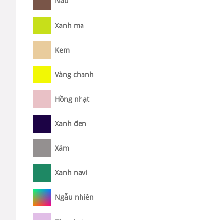
Nâu
Xanh mạ
Kem
Vàng chanh
Hồng nhạt
Xanh đen
Xám
Xanh navi
Ngẫu nhiên