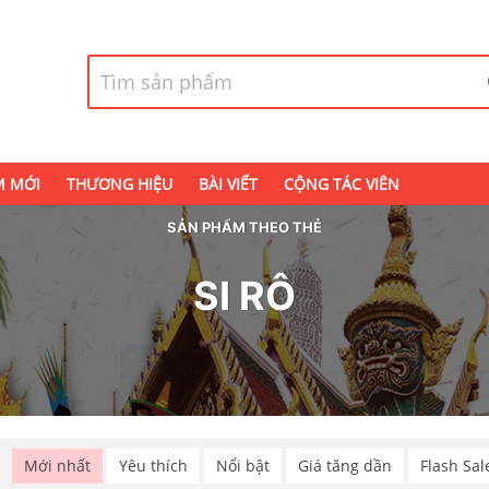
M MỚI
THƯƠNG HIỆU
BÀI VIẾT
CỘNG TÁC VIÊN
SẢN PHẨM THEO THẺ
SI RÔ
p
Mới nhất
Yêu thích
Nổi bật
Giá tăng dần
Flash Sal