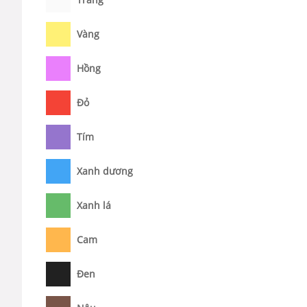
Vàng
Hồng
Đỏ
Tím
Xanh dương
Xanh lá
Cam
Đen