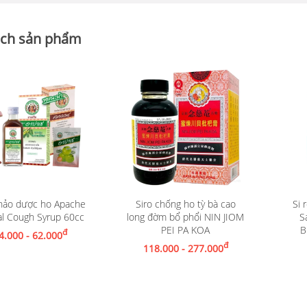
ch sản phẩm
thảo dược ho Apache
Siro chống ho tỳ bà cao
Si 
Xem chi tiết
l Cough Syrup 60cc
long đờm bổ phổi NIN JIOM
S
Xem chi tiết
PEI PA KOA
B
đ
4.000 - 62.000
Th
đ
118.000 - 277.000