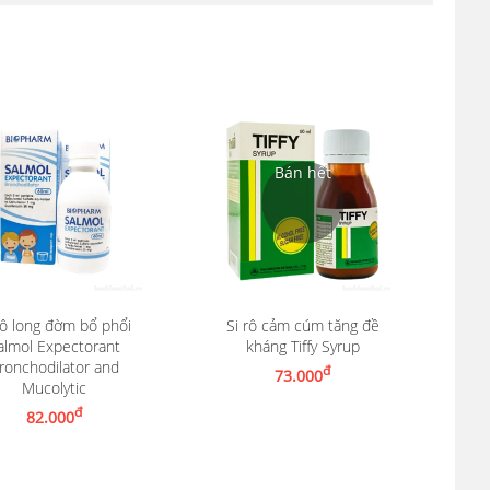
rô long đờm bổ phổi
Si rô cảm cúm tăng đề
almol Expectorant
kháng Tiffy Syrup
Nhận thông báo khi có hàng
ronchodilator and
đ
73.000
êm vào giỏ hàng
Mucolytic
đ
82.000