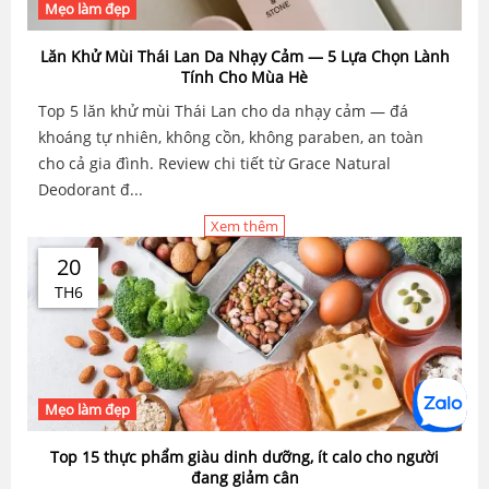
Mẹo làm đẹp
Lăn Khử Mùi Thái Lan Da Nhạy Cảm — 5 Lựa Chọn Lành
Tính Cho Mùa Hè
Top 5 lăn khử mùi Thái Lan cho da nhạy cảm — đá
khoáng tự nhiên, không cồn, không paraben, an toàn
cho cả gia đình. Review chi tiết từ Grace Natural
Deodorant đ...
Xem thêm
20
TH6
Mẹo làm đẹp
Top 15 thực phẩm giàu dinh dưỡng, ít calo cho người
đang giảm cân