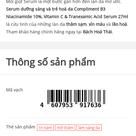
Mỗi giọt Serum là một bước gần hơn đến làn da mơ ước.
Serum dưỡng sáng và trẻ hoá da Compliment B3
Niacinamide 10%, Vitamin C & Tranexamic Acid Serum 27ml
là cứu tinh của những làn da
thâm sạm
,
xỉn màu
và
lão hoá
.
Tham khảo hàng chính hãng ngay tại
Bách Hoá Thái
.
Thông số sản phẩm
Mã vạch
4
607953
917636
Thẻ sản phẩm
trị nám
mờ thâm
làm sáng da