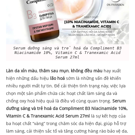
Serum dưỡng sáng và trẻ hoá da Compliment B3
Niacinamide 10%, Vitamin C & Tranexamic Acid
Serum 27ml
Làn da xỉn màu
,
thâm sau mụn
,
không đều màu
hay xuất
hiện những dấu hiệu
lão hoá
sớm là những vấn đề khiến
nhiều người mất tự tin. Để cải thiện tình trạng này, việc lựa
chọn một sản phẩm chứa các hoạt chất làm sáng da và
chống oxy hoá hiệu quả là điều vô cùng quan trọng.
Serum
dưỡng sáng và trẻ hoá da Compliment B3 Niacinamide 10%,
Vitamin C & Tranexamic Acid Serum 27ml
là sự kết hợp của
ba hoạt chất “vàng” trong chăm sóc da hiện đại, giúp hỗ trợ
làm sáng, cải thiện sắc tố và tăng cường hàng rào bảo vệ da,