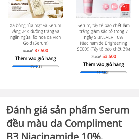
Xà bông rửa mặt và Serum
Serum, tẩy tế bào chết làm
vàng 24K dưỡng trắng và
trắng giảm sắc tố trong 7
ngăn ngừa lão hoá da Rich
ngày SKINEVER 10%
Gold (Serum)
Niacinamide Brightening
SE009 (Tẩy tế bào chết 3%)
87.500
đ
96.000
53.500
đ
75.000
Thêm vào giỏ hàng
Thêm vào giỏ hàng
17:42:29
17:42:29
Đánh giá sản phẩm Serum
đều màu da Compliment
B3 Niacinamide 10%,