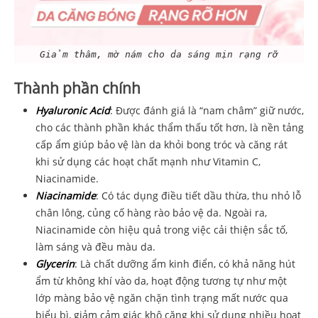
Giảm thâm, mờ nám cho da sáng mịn rạng rỡ
Thành phần chính
Hyaluronic Acid
: Được đánh giá là “nam châm” giữ nước,
cho các thành phần khác thẩm thấu tốt hơn, là nền tảng
cấp ẩm giúp bảo vệ làn da khỏi bong tróc và căng rát
khi sử dụng các hoạt chất mạnh như Vitamin C,
Niacinamide.
Niacinamide
: Có tác dụng điều tiết dầu thừa, thu nhỏ lỗ
chân lông, củng cố hàng rào bảo vệ da. Ngoài ra,
Niacinamide còn hiệu quả trong việc cải thiện sắc tố,
làm sáng và đều màu da.
Glycerin
: Là chất dưỡng ẩm kinh điển, có khả năng hút
ẩm từ không khí vào da, hoạt động tương tự như một
lớp màng bảo vệ ngăn chặn tình trạng mất nước qua
biểu bì, giảm cảm giác khô căng khi sử dụng nhiều hoạt