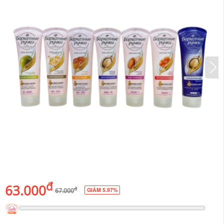
đ
63.000
đ
GIẢM 5.97%
67.000