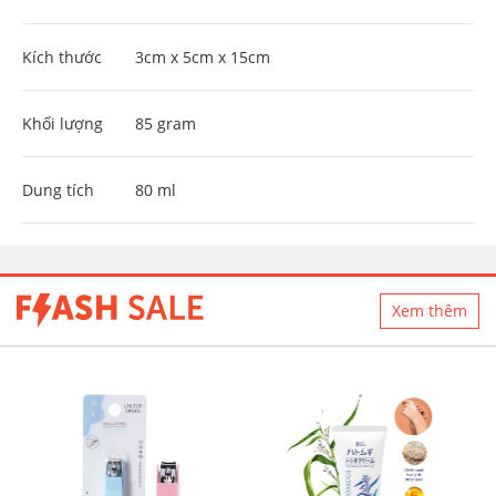
Kích thước
3cm x 5cm x 15cm
Khối lượng
85 gram
Dung tích
80 ml
Xem thêm