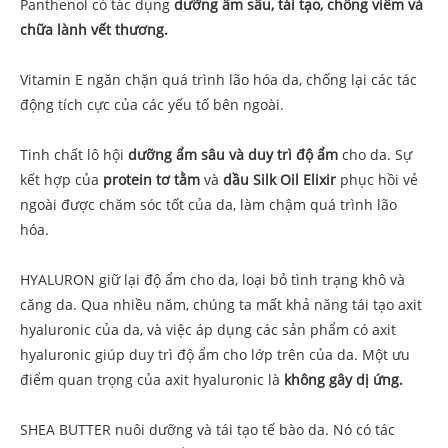
Panthenol có tác dụng
dưỡng ẩm sâu, tái tạo, chống viêm và
chữa lành vết thương.
Vitamin E ngăn chặn quá trình lão hóa da, chống lại các tác
động tích cực của các yếu tố bên ngoài.
Tinh chất lô hội
dưỡng ẩm sâu và duy trì độ ẩm
cho da. Sự
kết hợp của
protein tơ tằm
và
dầu Silk Oil Elixir
phục hồi vẻ
ngoài được chăm sóc tốt của da, làm chậm quá trình lão
hóa.
HYALURON giữ lại độ ẩm cho da, loại bỏ tình trạng khô và
căng da. Qua nhiều năm, chúng ta mất khả năng tái tạo axit
hyaluronic của da, và việc áp dụng các sản phẩm có axit
hyaluronic giúp duy trì độ ẩm cho lớp trên của da. Một ưu
điểm quan trọng của axit hyaluronic là
không gây dị ứng.
SHEA BUTTER nuôi dưỡng và tái tạo tế bào da. Nó có tác