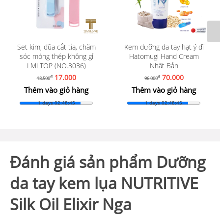
Set kìm, dũa cắt tỉa, chăm
Kem dưỡng da tay hạt ý dĩ
sóc móng thép không gỉ
Hatomugi Hand Cream
LMLTOP (NO.3036)
Nhật Bản
17.000
70.000
đ
đ
18.500
96.000
Thêm vào giỏ hàng
Thêm vào giỏ hàng
1 days 02:48:43
1 days 02:48:43
Đánh giá sản phẩm Dưỡng
da tay kem lụa NUTRITIVE
Silk Oil Elixir Nga