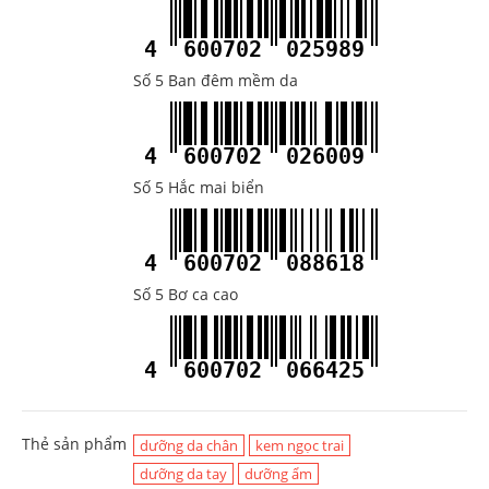
4
600702
025989
Số 5 Ban đêm mềm da
4
600702
026009
Số 5 Hắc mai biển
4
600702
088618
Số 5 Bơ ca cao
4
600702
066425
Thẻ sản phẩm
dưỡng da chân
kem ngọc trai
dưỡng da tay
dưỡng ẩm