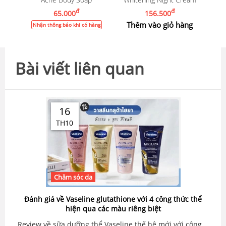
đ
đ
65.000
156.500
Thêm vào giỏ hàng
Nhận thông báo khi có hàng
Bài viết liên quan
16
TH10
Chăm sóc da
Đánh giá về Vaseline glutathione với 4 công thức thể
hiện qua các màu riêng biệt
Review về sữa dưỡng thể Vaseline thế hệ mới với công