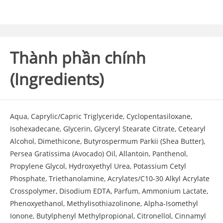
Thành phần chính
(Ingredients)
Aqua, Caprylic/Capric Triglyceride, Cyclopentasiloxane,
Isohexadecane, Glycerin, Glyceryl Stearate Citrate, Cetearyl
Alcohol, Dimethicone, Butyrospermum Parkii (Shea Butter),
Persea Gratissima (Avocado) Oil, Allantoin, Panthenol,
Propylene Glycol, Hydroxyethyl Urea, Potassium Cetyl
Phosphate, Triethanolamine, Acrylates/C10-30 Alkyl Acrylate
Crosspolymer, Disodium EDTA, Parfum, Ammonium Lactate,
Phenoxyethanol, Methylisothiazolinone, Alpha-Isomethyl
Ionone, Butylphenyl Methylpropional, Citronellol, Cinnamyl