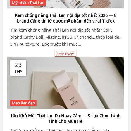
Mỹ phẩm Thái Lan
Kem chống nắng Thái Lan nội địa tốt nhất 2026 — 8
brand đáng tin từ dược mỹ phẩm đến viral TikTok
Tìm kem chống nắng Thái Lan nội địa tốt nhất? Soi 8
brand Cathy Doll, Mistine, INGU, Srichand… theo loại da,
SPF/PA, texture. Đọc trước khi mua...
Xem thêm
23
TH6
Mẹo làm đẹp
Lăn Khử Mùi Thái Lan Da Nhạy Cảm — 5 Lựa Chọn Lành
Tính Cho Mùa Hè
Top 5 lăn khử mùi Thái Lan cho da nhạy cảm — đá