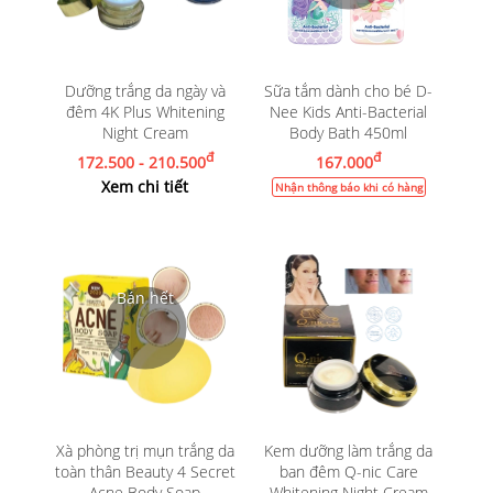
Dưỡng trắng da ngày và
Sữa tắm dành cho bé D-
đêm 4K Plus Whitening
Nee Kids Anti-Bacterial
Night Cream
Body Bath 450ml
đ
đ
172.500 - 210.500
167.000
Xem chi tiết
Nhận thông báo khi có hàng
Xà phòng trị mụn trắng da
Kem dưỡng làm trắng da
toàn thân Beauty 4 Secret
ban đêm Q-nic Care
Acne Body Soap
Whitening Night Cream