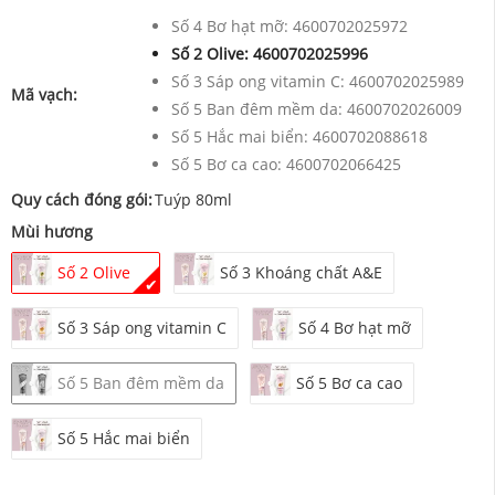
Số 4 Bơ hạt mỡ:
4600702025972
Số 2 Olive:
4600702025996
Số 3 Sáp ong vitamin C:
4600702025989
Mã vạch:
Số 5 Ban đêm mềm da:
4600702026009
Số 5 Hắc mai biển:
4600702088618
Số 5 Bơ ca cao:
4600702066425
Quy cách đóng gói:
Tuýp 80ml
Mùi hương
Số 2 Olive
Số 3 Khoáng chất A&E
✔
Số 3 Sáp ong vitamin C
Số 4 Bơ hạt mỡ
Số 5 Ban đêm mềm da
Số 5 Bơ ca cao
Số 5 Hắc mai biển