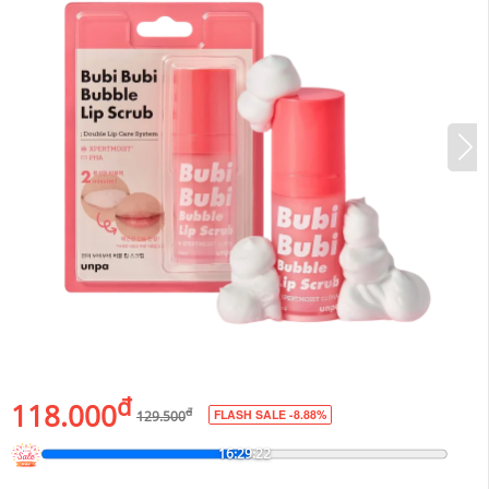
đ
118.000
đ
FLASH SALE -8.88%
129.500
16:29:20