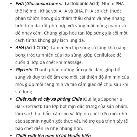
PHA
(
Gluconolactone
và
Lactobionic Acid
): Nhóm PHA
thế hệ mới. Khác với AHA và BHA, PHA có kích thước
phân tử lớn hơn, giúp thẩm thấu chậm và nhẹ nhàng
hơn trên da, rất phù hợp với vùng môi mỏng manh và
dễ nhạy cảm. Chúng giúp hòa tan lớp sừng già cỗi một
cách từ từ, không gây kích ứng da.
AHA
(
Acid Citric):
Làm mềm lớp sừng và tăng khả năng
bong tróc tự nhiên của lớp sừng, giúp Cenllulose dễ
cuốn đi lớp da chết khi massage.
Glycerin
: Thành phần dưỡng ẩm quốc dân, giúp bổ
sung và duy trì độ ẩm cho môi, cải thiện độ ẩm mịn của
môi, giúp môi căng mịn và tạo cảm giác dễ chịu sau khi
sử dụng.
Chiết xuất vỏ cây xà phòng Chile
(Quillaja Saponaria
Bark Extract): Tạo lớp bọt mịn đặc trưng của sản phẩm,
làm sạch bụi bẩn, cặn son và lớp da chết trên môi nhờ
các saponin nguồn gốc thực vật, hỗ trợ quá trình tẩy tế
bào chết diễn ra nhẹ nhàng hơn.
Chiết xuất lên men từ lợi khuẩn biển