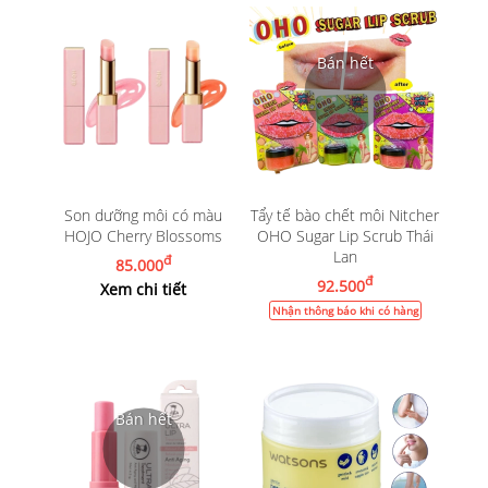
Son dưỡng môi có màu
Tẩy tế bào chết môi Nitcher
HOJO Cherry Blossoms
OHO Sugar Lip Scrub Thái
Lan
đ
85.000
đ
92.500
Xem chi tiết
Nhận thông báo khi có hàng