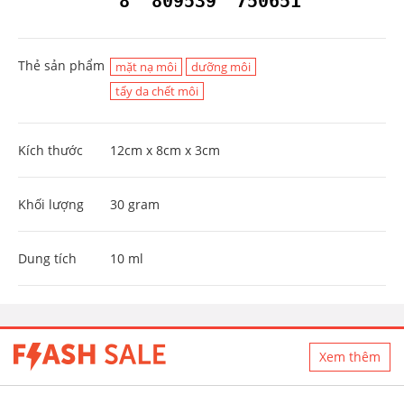
8
809539
750651
Thẻ sản phẩm
mặt nạ môi
dưỡng môi
tẩy da chết môi
Kích thước
12cm x 8cm x 3cm
Khối lượng
30 gram
Dung tích
10 ml
Xem thêm