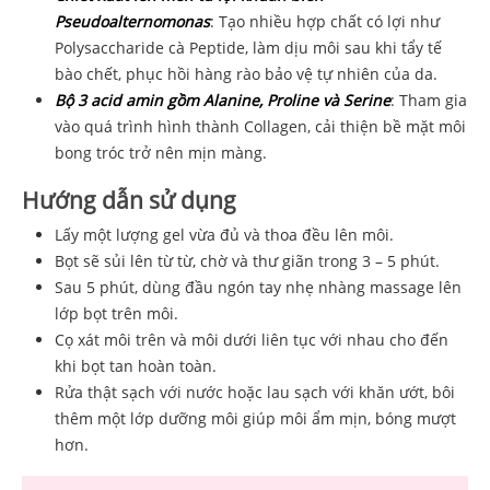
Pseudoalternomonas
: Tạo nhiều hợp chất có lợi như
Polysaccharide cà Peptide, làm dịu môi sau khi tẩy tế
bào chết, phục hồi hàng rào bảo vệ tự nhiên của da.
Bộ 3 acid amin gồm Alanine, Proline và Serine
: Tham gia
vào quá trình hình thành Collagen, cải thiện bề mặt môi
bong tróc trở nên mịn màng.
Hướng dẫn sử dụng
Lấy một lượng gel vừa đủ và thoa đều lên môi.
Bọt sẽ sủi lên từ từ, chờ và thư giãn trong 3 – 5 phút.
Sau 5 phút, dùng đầu ngón tay nhẹ nhàng massage lên
lớp bọt trên môi.
Cọ xát môi trên và môi dưới liên tục với nhau cho đến
khi bọt tan hoàn toàn.
Rửa thật sạch với nước hoặc lau sạch với khăn ướt, bôi
thêm một lớp dưỡng môi giúp môi ẩm mịn, bóng mượt
hơn.