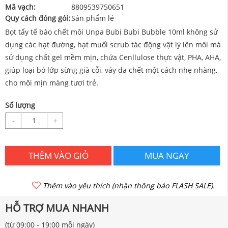
Mã vạch:
8809539750651
Quy cách đóng gói:
Sản phẩm lẻ
Bọt tẩy tế bào chết môi Unpa Bubi Bubi Bubble 10ml không sử
dụng các hạt đường, hạt muối scrub tác động vật lý lên môi mà
sử dụng chất gel mềm mịn, chứa Cenllulose thực vật, PHA, AHA,
giúp loại bỏ lớp sừng già cỗi, vảy da chết một cách nhẹ nhàng,
cho môi mịn màng tươi trẻ.
Số lượng
-
+
THÊM VÀO GIỎ
MUA NGAY
Thêm vào yêu thích (nhận thông báo FLASH SALE).
HỖ TRỢ MUA NHANH
(từ 09:00 - 19:00 mỗi ngày)