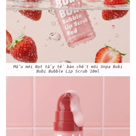
Mẫu mới Bọt tẩy tế bào chết môi Unpa Bubi
Bubi Bubble Lip Scrub 10ml