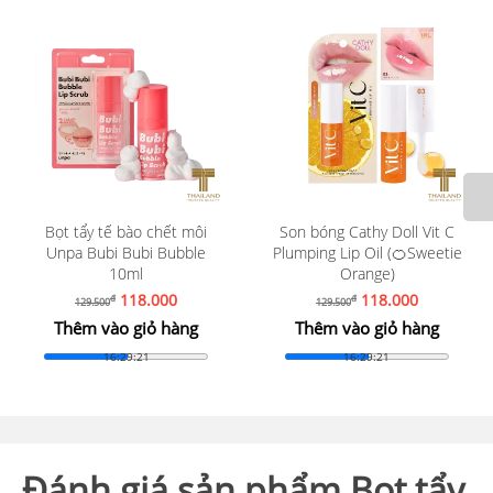
Bọt tẩy tế bào chết môi
Son bóng Cathy Doll Vit C
Unpa Bubi Bubi Bubble
Plumping Lip Oil (🍊Sweetie
10ml
Orange)
118.000
118.000
đ
đ
129.500
129.500
Thêm vào giỏ hàng
Thêm vào giỏ hàng
16:29:19
16:29:19
Đánh giá sản phẩm Bọt tẩy