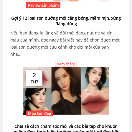
Review sản phẩm
Gợi ý 12 loại son dưỡng môi căng bóng, mềm mịn, xứng
đáng dùng
Nếu bạn đang lo lắng về đôi môi đang nứt nẻ và xỉn
màu của mình, đọc ngay bài viết này để chọn được một
loại son dưỡng môi cứu cánh cho đôi môi của bạn
nhé....
Xem thêm
2
TH7
Mẹo làm đẹp
Chia sẻ cách chăm sóc môi và các bài tập cho khuôn
miệng đẹp, thực hiện thường xuyên môi tươi đẹp bất