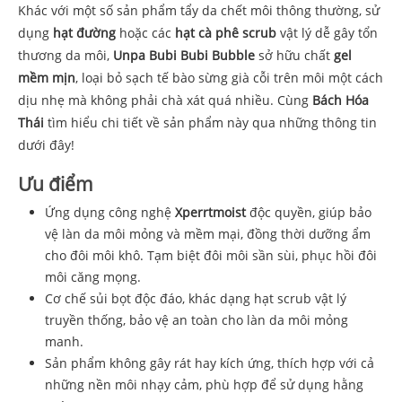
Khác với một số sản phẩm tẩy da chết môi thông thường, sử
dụng
hạt đường
hoặc các
hạt cà phê scrub
vật lý dễ gây tổn
thương da môi,
Unpa Bubi Bubi Bubble
sở hữu chất
gel
mềm mịn
, loại bỏ sạch tế bào sừng già cỗi trên môi một cách
dịu nhẹ mà không phải chà xát quá nhiều. Cùng
Bách Hóa
Thái
tìm hiểu chi tiết về sản phẩm này qua những thông tin
dưới đây!
Ưu điểm
Ứng dụng công nghệ
Xperrtmoist
độc quyền, giúp bảo
vệ làn da môi mỏng và mềm mại, đồng thời dưỡng ẩm
cho đôi môi khô. Tạm biệt đôi môi sần sùi, phục hồi đôi
môi căng mọng.
Cơ chế sủi bọt độc đáo, khác dạng hạt scrub vật lý
truyền thống, bảo vệ an toàn cho làn da môi mỏng
manh.
Sản phẩm không gây rát hay kích ứng, thích hợp với cả
những nền môi nhạy cảm, phù hợp để sử dụng hằng