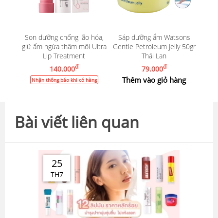
Son dưỡng chống lão hóa,
Sáp dưỡng ẩm Watsons
giữ ẩm ngừa thâm môi Ultra
Gentle Petroleum Jelly 50gr
Lip Treatment
Thái Lan
đ
đ
140.000
79.000
Thêm vào giỏ hàng
Nhận thông báo khi có hàng
Bài viết liên quan
25
TH7