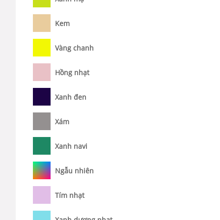
Kem
Vàng chanh
Hồng nhạt
Xanh đen
Xám
Xanh navi
Ngẫu nhiên
Tím nhạt
Xanh dương nhạt