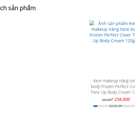
ch sản phẩm
Kem makeup nâng to
body Frozen Perfect Co
Xem chi tiết
Tone Up Body Cream 1
234.000
đ
240.000
02:52:08