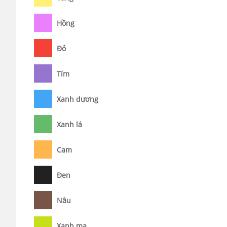
Hồng
Đỏ
Tím
Xanh dương
Xanh lá
Cam
Đen
Nâu
Xanh mạ