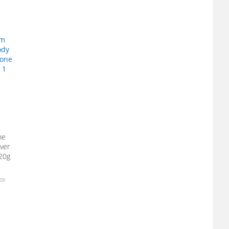
ne
ver
20g