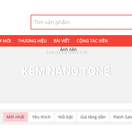
M MỚI
THƯƠNG HIỆU
BÀI VIẾT
CỘNG TÁC VIÊN
SẢN PHẨM THEO THẺ
KEM NÂNG TONE
p
Mới nhất
Yêu thích
Nổi bật
Giá tăng dần
Flash Sal