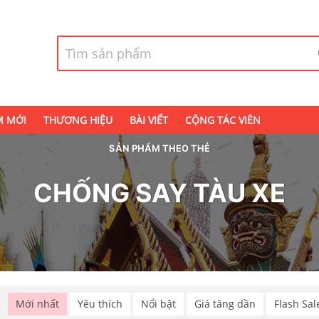
M MỚI
THƯƠNG HIỆU
BÀI VIẾT
CỘNG TÁC VIÊN
SẢN PHẨM THEO THẺ
CHỐNG SAY TÀU XE
p
Mới nhất
Yêu thích
Nổi bật
Giá tăng dần
Flash Sal