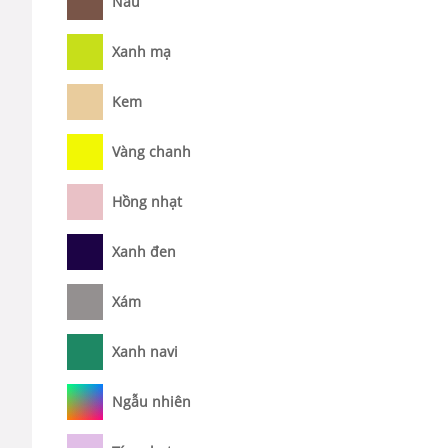
Nâu
Xanh mạ
Kem
Vàng chanh
Hồng nhạt
Xanh đen
Xám
Xanh navi
Ngẫu nhiên