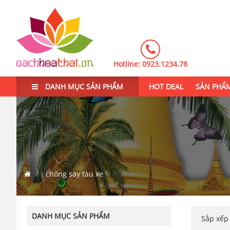
Hotline:
0923.1234.78
DANH MỤC SẢN PHẨM
HOT DEAL
SẢN PHẨ
chống say tàu xe
DANH MỤC SẢN PHẨM
Sắp xế