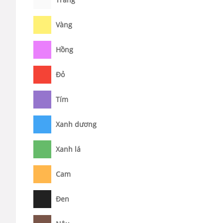
Vàng
Hồng
Đỏ
Tím
Xanh dương
Xanh lá
Cam
Đen