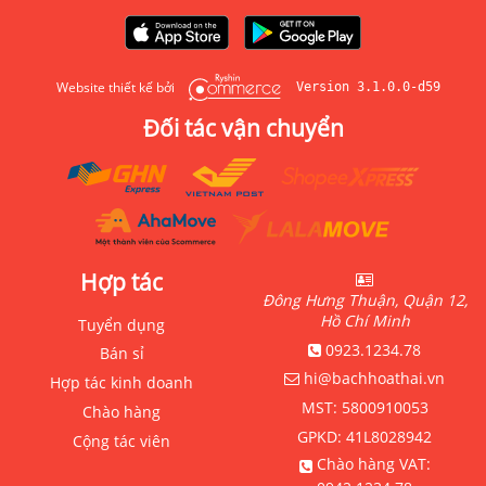
Website thiết kế bởi
Version 3.1.0.0-d59
Đối tác vận chuyển
Hợp tác
Đông Hưng Thuận, Quận 12,
Hồ Chí Minh
Tuyển dụng
0923.1234.78
Bán sỉ
hi@bachhoathai.vn
Hợp tác kinh doanh
MST:
5800910053
Chào hàng
GPKD:
41L8028942
Cộng tác viên
Chào hàng VAT: