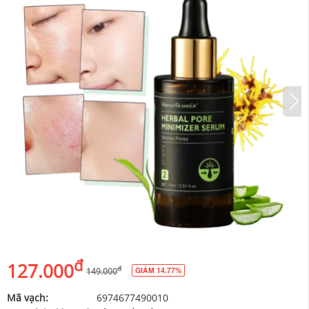
đ
127.000
đ
GIẢM 14.77%
149.000
Mã vạch:
6974677490010