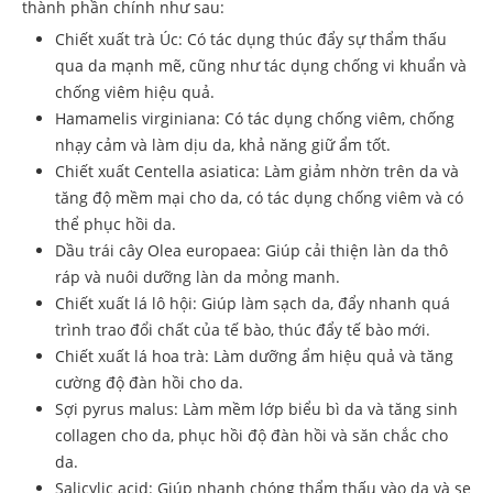
thành phần chính như sau:
Chiết xuất trà Úc: Có tác dụng thúc đẩy sự thẩm thấu
qua da mạnh mẽ, cũng như tác dụng chống vi khuẩn và
chống viêm hiệu quả.
Hamamelis virginiana: Có tác dụng chống viêm, chống
nhạy cảm và làm dịu da, khả năng giữ ẩm tốt.
Chiết xuất Centella asiatica: Làm giảm nhờn trên da và
tăng độ mềm mại cho da, có tác dụng chống viêm và có
thể phục hồi da.
Dầu trái cây Olea europaea: Giúp cải thiện làn da thô
ráp và nuôi dưỡng làn da mỏng manh.
Chiết xuất lá lô hội: Giúp làm sạch da, đẩy nhanh quá
trình trao đổi chất của tế bào, thúc đẩy tế bào mới.
Chiết xuất lá hoa trà: Làm dưỡng ẩm hiệu quả và tăng
cường độ đàn hồi cho da.
Sợi pyrus malus: Làm mềm lớp biểu bì da và tăng sinh
collagen cho da, phục hồi độ đàn hồi và săn chắc cho
da.
Salicylic acid: Giúp nhanh chóng thẩm thấu vào da và se