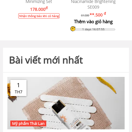
Minimizing Set
Niacinamide Brightening
SE009
đ
178.000
đ
**.500
61.500
Nhận thông báo khi có hàng
Thêm vào giỏ hàng
1 days 16:07:54
Bài viết mới nhất
1
TH7
Mỹ phẩm Thái Lan