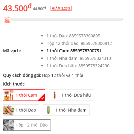
đ
43.500
đ
GIẢM 2.25%
44.500
1 thỏi Đào:
8859578300805
Hộp 12 thỏi Đào:
8859578300812
Mã vạch:
1 thỏi Cam:
8859578300751
1 thỏi Nha đam:
8859578324313
1 thỏi Dưa hấu:
8859578324290
Quy cách đóng gói:
Hộp 12 thỏi và 1 thỏi
Kích thước
1 thỏi Cam
1 thỏi Dưa hấu
✔
1 thỏi Đào
1 thỏi Nha đam
Hộp 12 thỏi Đào