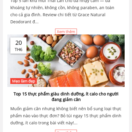
Top 5 lăn khử mùi Thái Lan cho da nhạy cảm — đá
khoáng tự nhiên, không cồn, không paraben, an toàn
cho cả gia đình. Review chi tiết từ Grace Natural
Deodorant đ...
Xem thêm
20
TH6
Mẹo làm đẹp
Top 15 thực phẩm giàu dinh dưỡng, ít calo cho người
đang giảm cân
Muốn giảm cân nhưng không biết nên bổ sung loại thực
phẩm nào vào thực đơn? Bỏ túi ngay 15 thực phẩm dinh
dưỡng, ít calo trong bài viết này!...