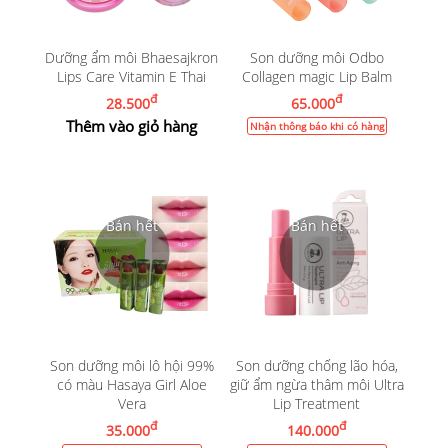
Dưỡng ẩm môi Bhaesajkron
Son dưỡng môi Odbo
Lips Care Vitamin E Thai
Collagen magic Lip Balm
đ
đ
28.500
65.000
Thêm vào giỏ hàng
Nhận thông báo khi có hàng
Son dưỡng môi lô hội 99%
Son dưỡng chống lão hóa,
có màu Hasaya Girl Aloe
giữ ẩm ngừa thâm môi Ultra
Vera
Lip Treatment
đ
đ
35.000
140.000