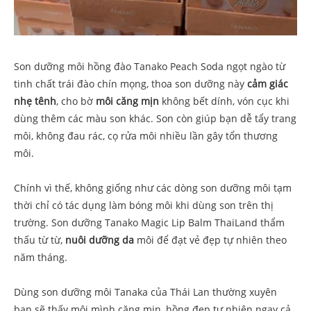
Son dưỡng môi hồng đào Tanako Peach Soda ngọt ngào từ
tinh chất trái đào chín mọng, thoa son dưỡng này
cảm giác
nhẹ tênh
, cho bờ
môi căng mịn
không bết dính, vón cục khi
dùng thêm các màu son khác. Son còn giúp bạn dễ tẩy trang
môi, không đau rác, cọ rửa môi nhiều lần gây tổn thương
môi.
Chính vì thế, không giống như các dòng son dưỡng môi tạm
thời chỉ có tác dụng làm bóng môi khi dùng son trên thị
trường. Son dưỡng Tanako Magic Lip Balm ThaiLand thẩm
thấu từ từ,
nuôi dưỡng da
môi để đạt vẻ đẹp tự nhiên theo
năm tháng.
Dùng son dưỡng môi Tanaka của Thái Lan thường xuyên
bạn sẽ thấy môi mình căng mịn, hồng đẹp tự nhiên ngay cả