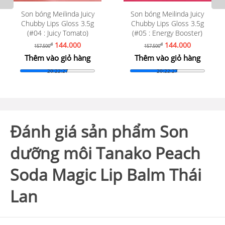
Son bóng Meilinda Juicy
Son dưỡng bóng dạng thỏi
Chubby Lips Gloss 3.5g
bấm Flortte Nice To Meet
(#06:Signature Grapes)
Chu (S04 Mua)
144.000
108.000
đ
đ
157.500
119.500
Thêm vào giỏ hàng
Thêm vào giỏ hàng
20:22:24
20:22:24
Đánh giá sản phẩm Son
dưỡng môi Tanako Peach
Soda Magic Lip Balm Thái
Lan