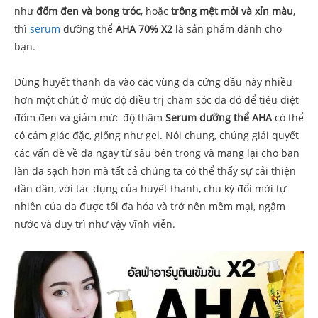
như
đốm đen và bong tróc
, hoặc
trông mệt mỏi và xỉn màu
,
thì
serum
dưỡng thể
AHA 70% X2
là sản phẩm dành cho
bạn.
Dùng huyết thanh da vào các vùng da cứng đầu này nhiều
hơn một chút ở mức độ điều trị chăm sóc da đó để tiêu diệt
đốm đen và giảm mức độ thâm
Serum dưỡng thể AHA
có thể
có cảm giác đặc, giống như gel. Nói chung, chúng giải quyết
các vấn đề về da ngay từ sâu bên trong và mang lại cho bạn
làn da sạch hơn mà tất cả chúng ta có thể thấy sự cải thiện
dần dần, với tác dụng của huyết thanh, chu kỳ đổi mới tự
nhiên của da được tối đa hóa và trở nên mềm mại, ngậm
nước và duy trì như vậy vĩnh viễn.