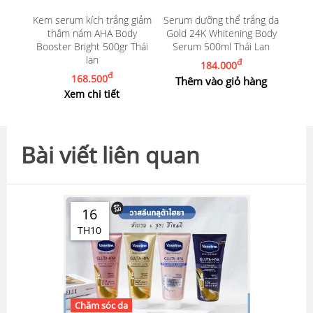
Kem serum kích trắng giảm
Serum dưỡng thể trắng da
thâm nám AHA Body
Gold 24K Whitening Body
Booster Bright 500gr Thái
Serum 500ml Thái Lan
lan
đ
184.000
đ
168.500
Thêm vào giỏ hàng
Xem chi tiết
Bài viết liên quan
16
TH10
Chăm sóc da