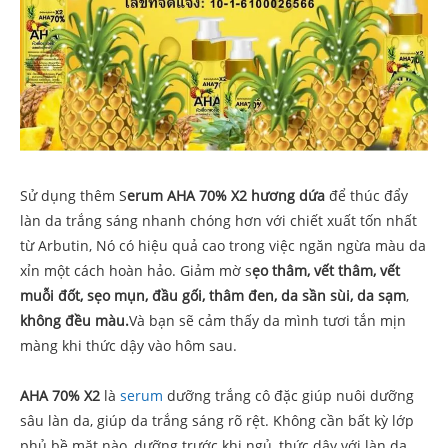
Sử dụng thêm S
erum AHA 70% X2 hương dứa
để thúc đẩy
làn da trắng sáng nhanh chóng hơn với chiết xuất tốn nhất
từ Arbutin, Nó có hiệu quả cao trong việc ngăn ngừa màu da
xỉn một cách hoàn hảo. Giảm mờ s
ẹo thâm, vết thâm, vết
muỗi đốt, sẹo mụn, đầu gối, thâm đen, da sần sùi, da sạm
,
không đều màu.
Và bạn sẽ cảm thấy da mình tươi tắn mịn
màng khi thức dậy vào hôm sau.
AHA 70% X2
là
serum
dưỡng trắng cô đặc giúp nuôi dưỡng
sâu làn da, giúp da trắng sáng rõ rệt. Không cần bất kỳ lớp
phủ bề mặt nào, dưỡng trước khi ngủ, thức dậy với làn da