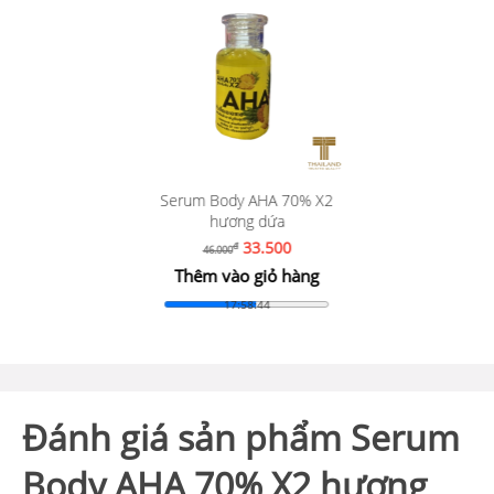
Serum Body AHA 70% X2
hương dứa
33.500
đ
46.000
Thêm vào giỏ hàng
17:58:42
Đánh giá sản phẩm Serum
Body AHA 70% X2 hương