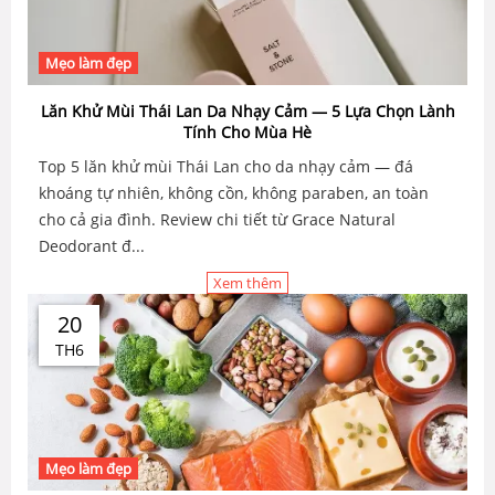
Mẹo làm đẹp
Lăn Khử Mùi Thái Lan Da Nhạy Cảm — 5 Lựa Chọn Lành
Tính Cho Mùa Hè
Top 5 lăn khử mùi Thái Lan cho da nhạy cảm — đá
khoáng tự nhiên, không cồn, không paraben, an toàn
cho cả gia đình. Review chi tiết từ Grace Natural
Deodorant đ...
Xem thêm
20
TH6
Mẹo làm đẹp