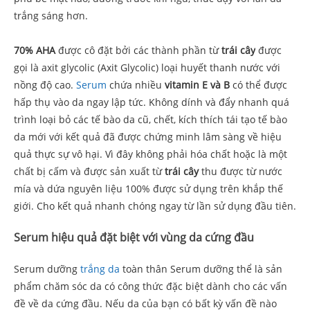
trắng sáng hơn.
70% AHA
được cô đặt bởi các thành phần từ
trái cây
được
gọi là axit glycolic (Axit Glycolic) loại huyết thanh nước với
nồng độ cao.
Serum
chứa nhiều
vitamin E và B
có thể được
hấp thụ vào da ngay lập tức. Không dính và đẩy nhanh quá
trình loại bỏ các tế bào da cũ, chết, kích thích tái tạo tế bào
da mới với kết quả đã được chứng minh lâm sàng về hiệu
quả thực sự vô hại. Vì đây không phải hóa chất hoặc là một
chất bị cấm và được sản xuất từ
trái cây
thu được từ nước
mía và dứa nguyên liệu 100% được sử dụng trên khắp thế
giới. Cho kết quả nhanh chóng ngay từ lần sử dụng đầu tiên.
Serum hiệu quả đặt biệt với vùng da cứng đầu
Serum dưỡng
trắng da
toàn thân Serum dưỡng thể là sản
phẩm chăm sóc da có công thức đặc biệt dành cho các vấn
đề về da cứng đầu. Nếu da của bạn có bất kỳ vấn đề nào