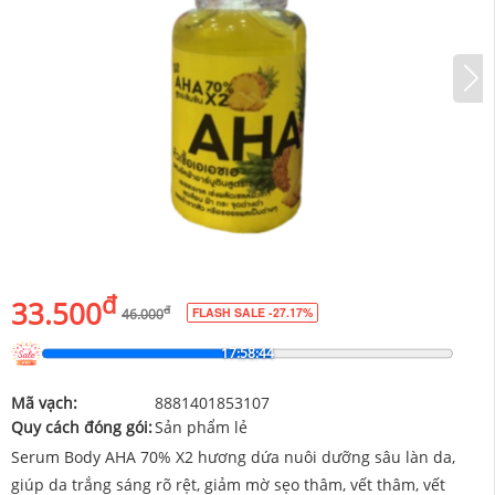
đ
33.500
đ
FLASH SALE -27.17%
46.000
17:58:43
Mã vạch:
8881401853107
Quy cách đóng gói:
Sản phẩm lẻ
Serum Body AHA 70% X2 hương dứa nuôi dưỡng sâu làn da,
giúp da trắng sáng rõ rệt, giảm mờ sẹo thâm, vết thâm, vết