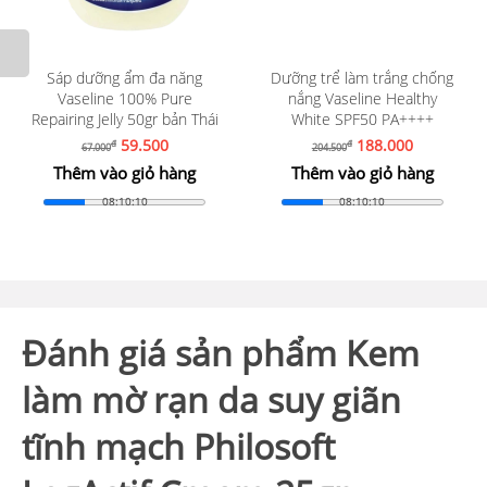
Sáp dưỡng ẩm đa năng
Dưỡng trể làm trắng chống
Vaseline 100% Pure
nắng Vaseline Healthy
Repairing Jelly 50gr bản Thái
White SPF50 PA++++
59.500
188.000
đ
đ
67.000
204.500
Thêm vào giỏ hàng
Thêm vào giỏ hàng
08:10:08
08:10:08
Đánh giá sản phẩm Kem
làm mờ rạn da suy giãn
tĩnh mạch Philosoft