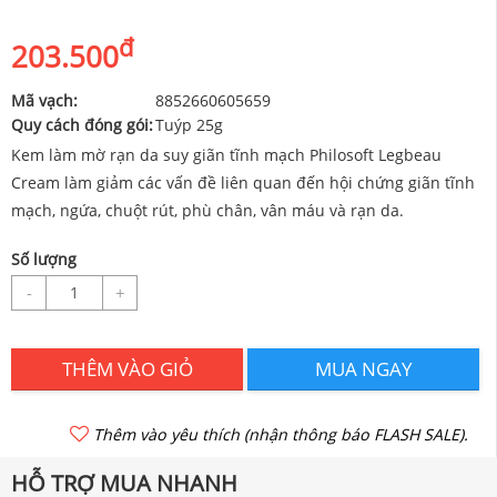
đ
203.500
Mã vạch:
8852660605659
Quy cách đóng gói:
Tuýp 25g
Kem làm mờ rạn da suy giãn tĩnh mạch Philosoft Legbeau
Cream làm giảm các vấn đề liên quan đến hội chứng giãn tĩnh
mạch, ngứa, chuột rút, phù chân, vân máu và rạn da.
Số lượng
-
+
THÊM VÀO GIỎ
MUA NGAY
Thêm vào yêu thích (nhận thông báo FLASH SALE).
HỖ TRỢ MUA NHANH