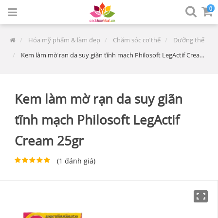
0
Hóa mỹ phẩm & làm đẹp
Chăm sóc cơ thể
Dưỡng thể
Kem làm mờ rạn da suy giãn tĩnh mạch Philosoft LegActif Cream 25gr
Kem làm mờ rạn da suy giãn
tĩnh mạch Philosoft LegActif
Cream 25gr
(
1
đánh giá)