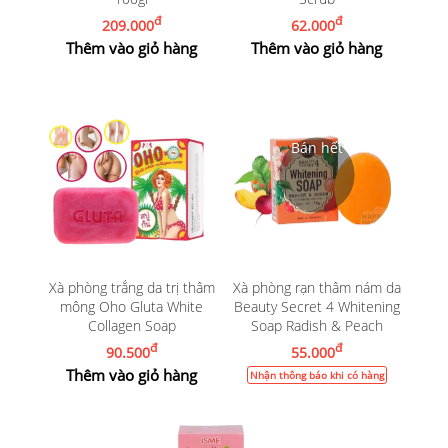
đ
đ
209.000
62.000
Thêm vào giỏ hàng
Thêm vào giỏ hàng
Xà phòng trắng da trị thâm
Xà phòng rạn thâm nám da
mông Oho Gluta White
Beauty Secret 4 Whitening
Collagen Soap
Soap Radish & Peach
đ
đ
90.500
55.000
Thêm vào giỏ hàng
Nhận thông báo khi có hàng