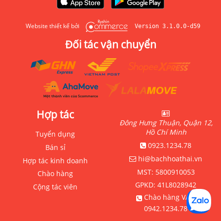
Website thiết kế bởi
Version 3.1.0.0-d59
Đối tác vận chuyển
Hợp tác
Đông Hưng Thuận, Quận 12,
Hồ Chí Minh
Tuyển dụng
0923.1234.78
Bán sỉ
hi@bachhoathai.vn
Hợp tác kinh doanh
MST:
5800910053
Chào hàng
GPKD:
41L8028942
Cộng tác viên
Chào hàng VAT:
0942.1234.78