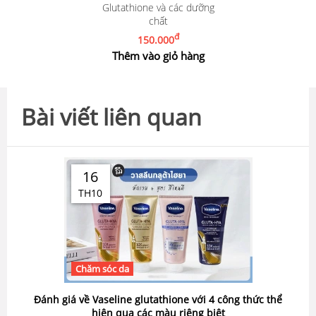
Glutathione và các dưỡng
chất
đ
150.000
Thêm vào giỏ hàng
Bài viết liên quan
16
TH10
Chăm sóc da
Đánh giá về Vaseline glutathione với 4 công thức thể
hiện qua các màu riêng biệt