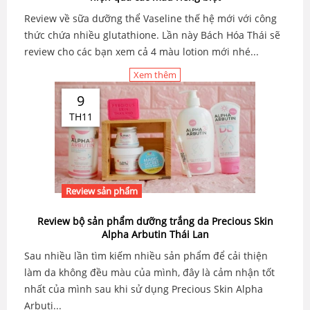
Review về sữa dưỡng thể Vaseline thế hệ mới với công
thức chứa nhiều glutathione. Lần này Bách Hóa Thái sẽ
review cho các bạn xem cả 4 màu lotion mới nhé...
Xem thêm
9
TH11
Review sản phẩm
Review bộ sản phẩm dưỡng trắng da Precious Skin
Alpha Arbutin Thái Lan
Sau nhiều lần tìm kiếm nhiều sản phẩm để cải thiện
làm da không đều màu của mình, đây là cảm nhận tốt
nhất của mình sau khi sử dụng Precious Skin Alpha
Arbuti...