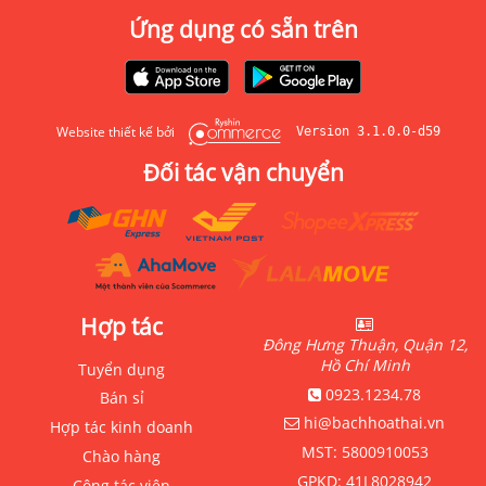
Ứng dụng có sẵn trên
Website thiết kế bởi
Version 3.1.0.0-d59
Đối tác vận chuyển
Hợp tác
Đông Hưng Thuận, Quận 12,
Hồ Chí Minh
Tuyển dụng
0923.1234.78
Bán sỉ
hi@bachhoathai.vn
Hợp tác kinh doanh
MST:
5800910053
Chào hàng
GPKD:
41L8028942
Cộng tác viên