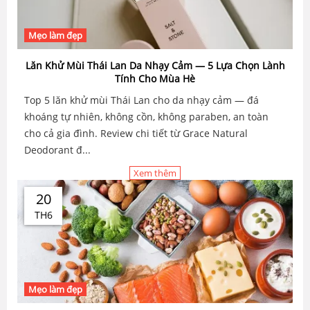
Mẹo làm đẹp
Lăn Khử Mùi Thái Lan Da Nhạy Cảm — 5 Lựa Chọn Lành
Tính Cho Mùa Hè
Top 5 lăn khử mùi Thái Lan cho da nhạy cảm — đá
khoáng tự nhiên, không cồn, không paraben, an toàn
cho cả gia đình. Review chi tiết từ Grace Natural
Deodorant đ...
Xem thêm
20
TH6
Mẹo làm đẹp