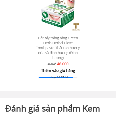
Bột tẩy trắng răng Green
Herb Herbal Clove
Toothpaste Thái Lan hương
dừa và đinh hương (Đinh
hương)
46.000
đ
51.000
Thêm vào giỏ hàng
1 days 04:37:43
Đánh giá sản phẩm Kem