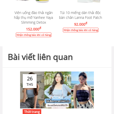
Viên uống đào thải ngăn
Túi 10 miếng dán thải độc
hấp thụ mỡ Yanhee Yaya
bàn chân Lanna Foot Patch
Slimming Detox
đ
92.000
đ
152.000
Nhận thông báo khi có hàng
Nhận thông báo khi có hàng
Bài viết liên quan
26
TH5
Thời trang