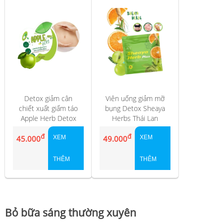
Detox giảm cân
Viên uống giảm mỡ
chiết xuất giấm táo
bụng Detox Sheaya
Apple Herb Detox
Herbs Thái Lan
đ
đ
45.000
XEM
49.000
XEM
THÊM
THÊM
Bỏ bữa sáng thường xuyên