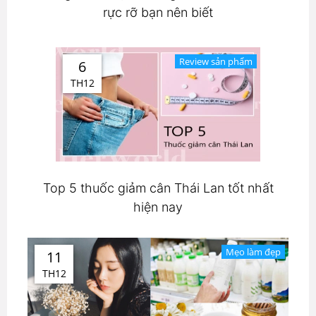
rực rỡ bạn nên biết
Review sản phẩm
6
TH12
Top 5 thuốc giảm cân Thái Lan tốt nhất
hiện nay
Mẹo làm đẹp
11
TH12