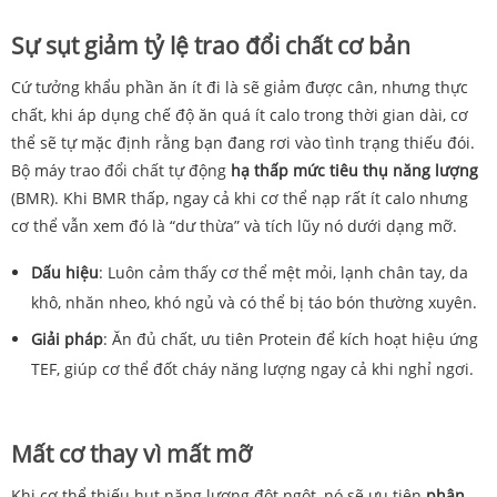
Sự sụt giảm tỷ lệ trao đổi chất cơ bản
Cứ tưởng khẩu phần ăn ít đi là sẽ giảm được cân, nhưng thực
chất, khi áp dụng chế độ ăn quá ít calo trong thời gian dài, cơ
thể sẽ tự mặc định rằng bạn đang rơi vào tình trạng thiếu đói.
Bộ máy trao đổi chất tự động
hạ thấp mức tiêu thụ năng lượng
(BMR). Khi BMR thấp, ngay cả khi cơ thể nạp rất ít calo nhưng
cơ thể vẫn xem đó là “dư thừa” và tích lũy nó dưới dạng mỡ.
Dấu hiệu
: Luôn cảm thấy cơ thể mệt mỏi, lạnh chân tay, da
khô, nhăn nheo, khó ngủ và có thể bị táo bón thường xuyên.
Giải pháp
: Ăn đủ chất, ưu tiên Protein để kích hoạt hiệu ứng
TEF, giúp cơ thể đốt cháy năng lượng ngay cả khi nghỉ ngơi.
Mất cơ thay vì mất mỡ
Khi cơ thể thiếu hụt năng lượng đột ngột, nó sẽ ưu tiên
phân