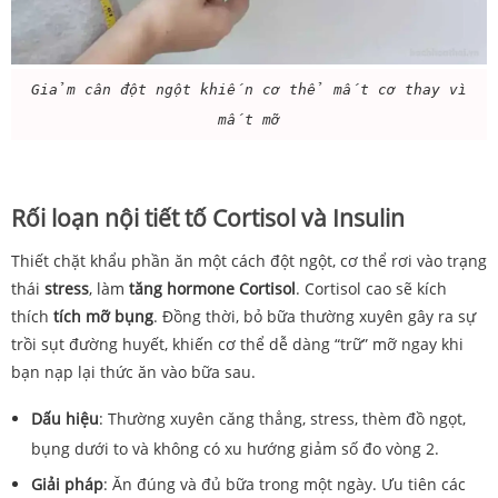
Giảm cân đột ngột khiến cơ thể mất cơ thay vì
mất mỡ
Rối loạn nội tiết tố Cortisol và Insulin
Thiết chặt khẩu phần ăn một cách đột ngột, cơ thể rơi vào trạng
thái
stress
, làm
tăng hormone Cortisol
. Cortisol cao sẽ kích
thích
tích mỡ bụng
. Đồng thời, bỏ bữa thường xuyên gây ra sự
trồi sụt đường huyết, khiến cơ thể dễ dàng “trữ” mỡ ngay khi
bạn nạp lại thức ăn vào bữa sau.
Dấu hiệu
: Thường xuyên căng thẳng, stress, thèm đồ ngọt,
bụng dưới to và không có xu hướng giảm số đo vòng 2.
Giải pháp
: Ăn đúng và đủ bữa trong một ngày. Ưu tiên các