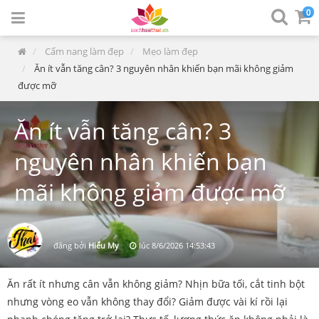
0
Cẩm nang làm đẹp
Mẹo làm đẹp
Ăn ít vẫn tăng cân? 3 nguyên nhân khiến bạn mãi không giảm
được mỡ
Ăn ít vẫn tăng cân? 3
nguyên nhân khiến bạn
mãi không giảm được mỡ
đăng bởi
Hiểu My
lúc
8/6/2026 14:53:43
Ăn rất ít nhưng cân vẫn không giảm? Nhịn bữa tối, cắt tinh bột
nhưng vòng eo vẫn không thay đổi? Giảm được vài kí rồi lại