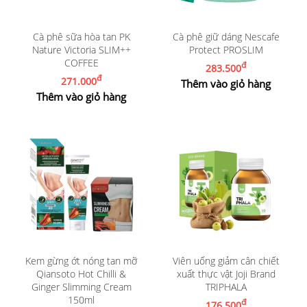
Cà phê sữa hòa tan PK
Cà phê giữ dáng Nescafe
Nature Victoria SLIM++
Protect PROSLIM
COFFEE
đ
283.500
đ
271.000
Thêm vào giỏ hàng
Thêm vào giỏ hàng
Kem gừng ớt nóng tan mỡ
Viên uống giảm cân chiết
Qiansoto Hot Chilli &
xuất thực vật Joji Brand
Ginger Slimming Cream
TRIPHALA
150ml
đ
176.500