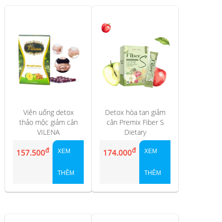
Viên uống detox
Detox hòa tan giảm
thảo mộc giảm cân
cân Premix Fiber S
VILENA
Dietary
đ
đ
157.500
XEM
174.000
XEM
THÊM
THÊM