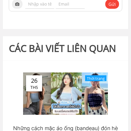
Gửi
CÁC BÀI VIẾT LIÊN QUAN
Thời trang
26
TH5
Những cách mặc áo ống (bandeau) đón hè