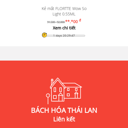
Kẻ mắt FLORTTE Wow So
Light 0.55ML
đ
**.*00
91.500 - 92.000
Xem chi tiết
1 days 20:29:46
BÁCH HÓA THÁI LAN
Liên kết