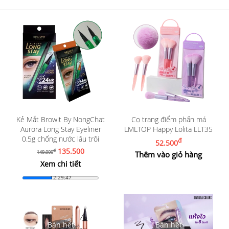
Kẻ Mắt Browit By NongChat
Cọ trang điểm phấn má
Aurora Long Stay Eyeliner
LMLTOP Happy Lolita LLT35
0.5g chống nước lâu trôi
đ
52.500
135.500
đ
149.000
Thêm vào giỏ hàng
Xem chi tiết
12:29:46