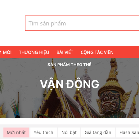
M MỚI
THƯƠNG HIỆU
BÀI VIẾT
CỘNG TÁC VIÊN
SẢN PHẨM THEO THẺ
VẬN ĐỘNG
p
Mới nhất
Yêu thích
Nổi bật
Giá tăng dần
Flash Sal