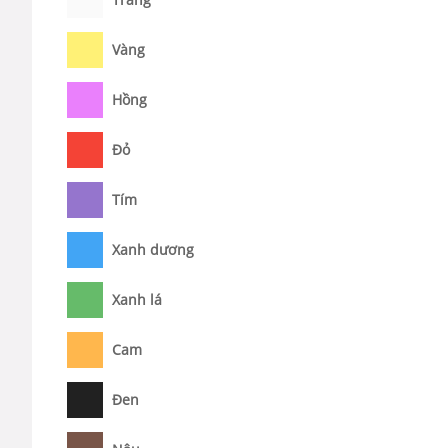
Vàng
Hồng
Đỏ
Tím
Xanh dương
Xanh lá
Cam
Đen