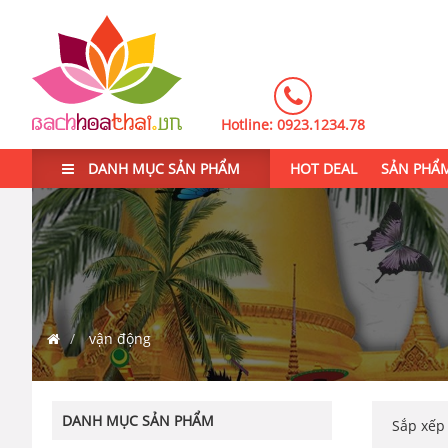
Hotline:
0923.1234.78
DANH MỤC SẢN PHẨM
HOT DEAL
SẢN PHẨ
vận động
DANH MỤC SẢN PHẨM
Sắp xế