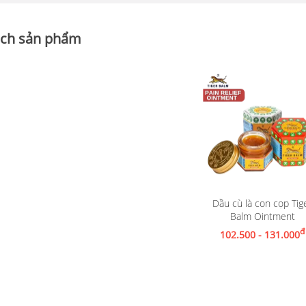
ch sản phẩm
Dầu cù là con cọp Tig
Xem chi tiết
Balm Ointment
đ
102.500 - 131.000