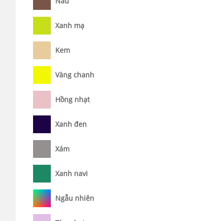
Nâu
Xanh mạ
Kem
Vàng chanh
Hồng nhạt
Xanh đen
Xám
Xanh navi
Ngẫu nhiên