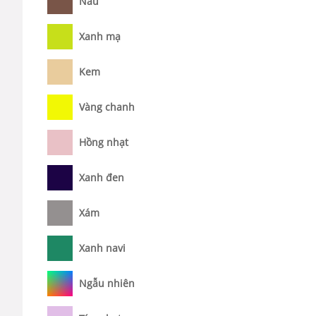
Nâu
Xanh mạ
Kem
Vàng chanh
Hồng nhạt
Xanh đen
Xám
Xanh navi
Ngẫu nhiên