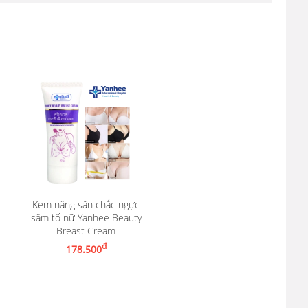
Kem nâng săn chắc ngực
sâm tố nữ Yanhee Beauty
Thêm vào giỏ hàng
Breast Cream
đ
178.500