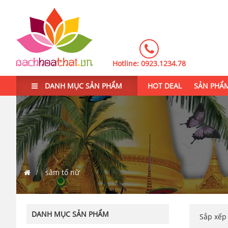
Hotline:
0923.1234.78
DANH MỤC SẢN PHẨM
HOT DEAL
SẢN PHẨ
sâm tố nữ
DANH MỤC SẢN PHẨM
Sắp xế