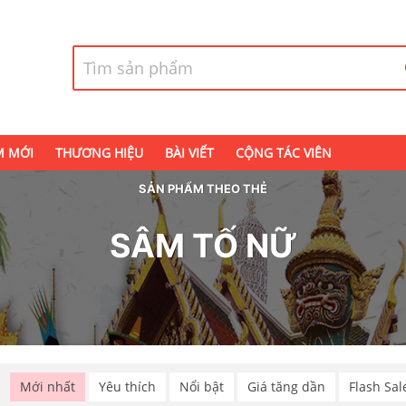
M MỚI
THƯƠNG HIỆU
BÀI VIẾT
CỘNG TÁC VIÊN
SẢN PHẨM THEO THẺ
SÂM TỐ NỮ
p
Mới nhất
Yêu thích
Nổi bật
Giá tăng dần
Flash Sal