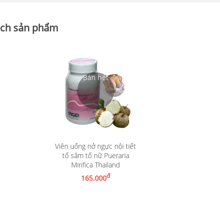
ch sản phẩm
Viên uống nở ngực nội tiết
tố sâm tố nữ Pueraria
Mirifica Thailand
Nhận thông báo khi có hàng
đ
165.000