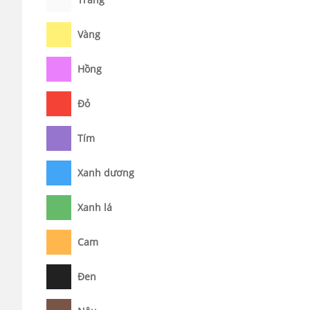
Vàng
Hồng
Đỏ
Tím
Xanh dương
Xanh lá
Cam
Đen