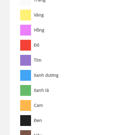
Vàng
Hồng
Đỏ
Tím
Xanh dương
Xanh lá
Cam
Đen