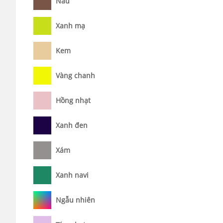
Nâu
Xanh mạ
Kem
Vàng chanh
Hồng nhạt
Xanh đen
Xám
Xanh navi
Ngẫu nhiên