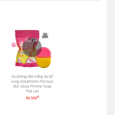
Xà phòng tắm trắng da bổ
xung Glutathione Precious
Skin Gluta Primme Soap
Thái Lan
Nhận thông báo khi có hàng
đ
96.500