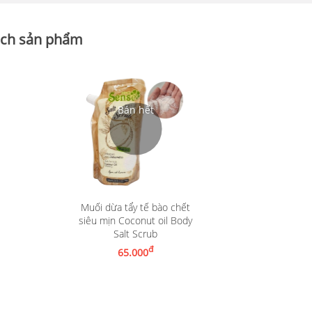
ch sản phẩm
Muối dừa tẩy tế bào chết
siêu mịn Coconut oil Body
Salt Scrub
Nhận thông báo khi có hàng
đ
65.000