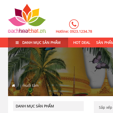
Hotline:
0923.1234.78
DANH MỤC SẢN PHẨM
HOT DEAL
SẢN PHẨ
muối tắm
DANH MỤC SẢN PHẨM
Sắp xế