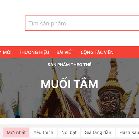
M MỚI
THƯƠNG HIỆU
BÀI VIẾT
CỘNG TÁC VIÊN
SẢN PHẨM THEO THẺ
MUỐI TẮM
p
Mới nhất
Yêu thích
Nổi bật
Giá tăng dần
Flash Sal