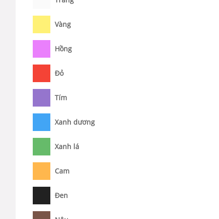
Vàng
Hồng
Đỏ
Tím
Xanh dương
Xanh lá
Cam
Đen