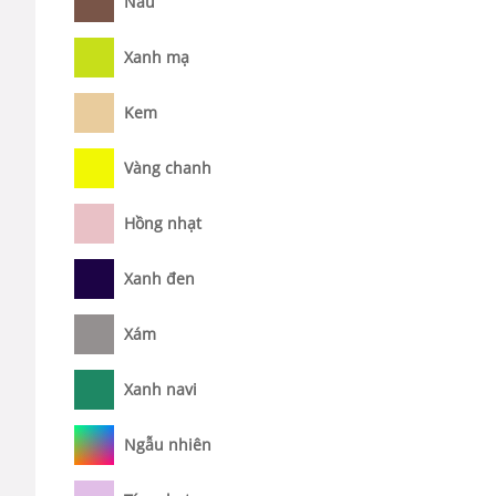
Nâu
Xanh mạ
Kem
Vàng chanh
Hồng nhạt
Xanh đen
Xám
Xanh navi
Ngẫu nhiên