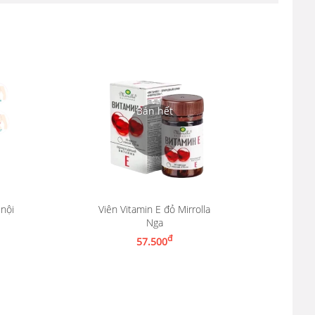
nội
Viên Vitamin E đỏ Mirrolla
Nga
g
Nhận thông báo khi có hàng
đ
57.500