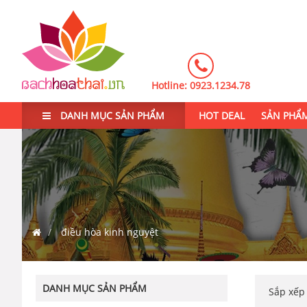
Hotline:
0923.1234.78
DANH MỤC SẢN PHẨM
HOT DEAL
SẢN PHẨ
điều hòa kinh nguyệt
DANH MỤC SẢN PHẨM
Sắp xế