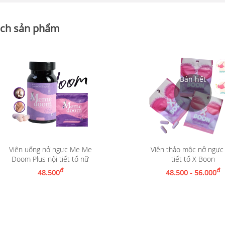
ch sản phẩm
Viên uống nở ngực Me Me
Viên thảo mộc nở ngực 
Thêm vào giỏ hàng
Doom Plus nội tiết tố nữ
tiết tố X Boon
Nhận thông báo khi có hàn
đ
đ
48.500
48.500 - 56.000