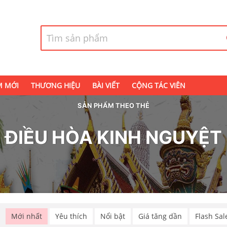
M MỚI
THƯƠNG HIỆU
BÀI VIẾT
CỘNG TÁC VIÊN
SẢN PHẨM THEO THẺ
ĐIỀU HÒA KINH NGUYỆT
p
Mới nhất
Yêu thích
Nổi bật
Giá tăng dần
Flash Sal