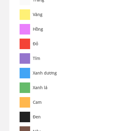
Vàng
Hồng
Đỏ
Tím
Xanh dương
Xanh lá
Cam
Đen