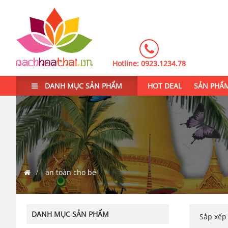
Hotline:
0923.1234.78
DANH MỤC SẢN PHẨM
HOT DEAL
SẢN PHẨ
an toàn cho bé
DANH MỤC SẢN PHẨM
Sắp xế