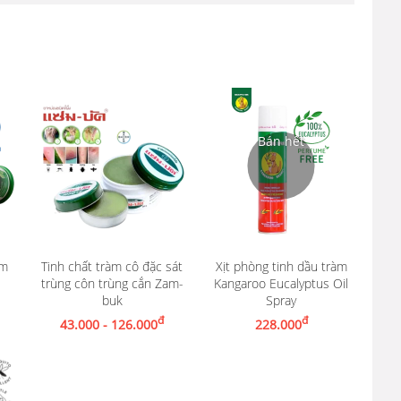
um
Tinh chất tràm cô đặc sát
Xịt phòng tinh dầu tràm
trùng côn trùng cắn Zam-
Kangaroo Eucalyptus Oil
Xem chi tiết
buk
Spray
Nhận thông báo khi có hàng
đ
đ
43.000 - 126.000
228.000