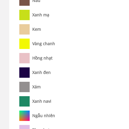
Nâu
Xanh mạ
Kem
Vàng chanh
Hồng nhạt
Xanh đen
Xám
Xanh navi
Ngẫu nhiên