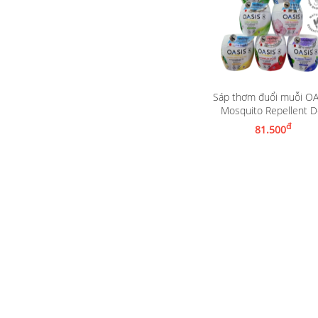
Sáp thơm đuổi muỗi OA
Xem chi tiết
Mosquito Repellent D
đ
81.500