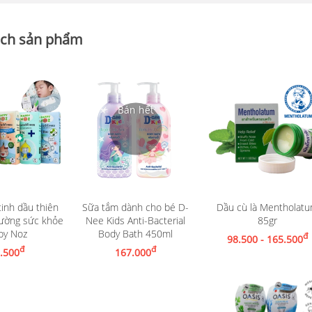
ch sản phẩm
inh dầu thiên
Sữa tắm dành cho bé D-
Dầu cù là Mentholat
Xem chi tiết
cường sức khỏe
Nee Kids Anti-Bacterial
85gr
hi tiết
py Noz
Body Bath 450ml
Nhận thông báo khi có hàng
đ
98.500 - 165.500
đ
đ
.500
167.000