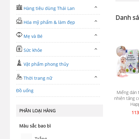
Hàng tiêu dùng Thái Lan
Danh sá
Hóa mỹ phẩm & làm đẹp
Mẹ và Bé
Sức khỏe
Vật phẩm phong thủy
Thời trang nữ
Đồ uống
Miếng dán t
nhiên tăng 
Xem c
Hap
PHÂN LOẠI HÀNG
113
Màu sắc bao bì
Trắng