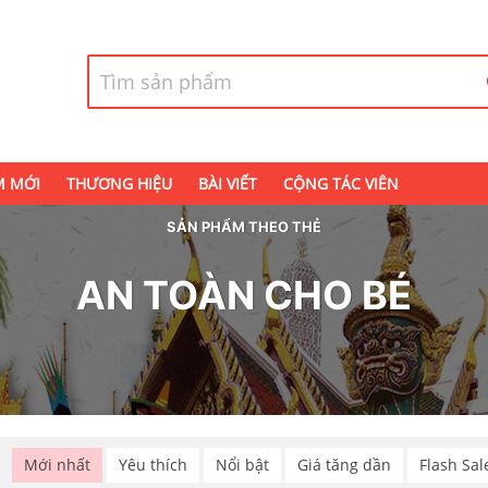
M MỚI
THƯƠNG HIỆU
BÀI VIẾT
CỘNG TÁC VIÊN
SẢN PHẨM THEO THẺ
AN TOÀN CHO BÉ
p
Mới nhất
Yêu thích
Nổi bật
Giá tăng dần
Flash Sal