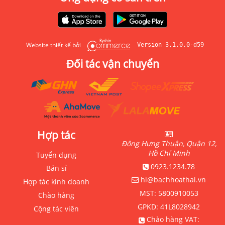
Website thiết kế bởi
Version 3.1.0.0-d59
Đối tác vận chuyển
Hợp tác
Đông Hưng Thuận, Quận 12,
Hồ Chí Minh
Tuyển dụng
0923.1234.78
Bán sỉ
hi@bachhoathai.vn
Hợp tác kinh doanh
MST:
5800910053
Chào hàng
GPKD:
41L8028942
Cộng tác viên
Chào hàng VAT: