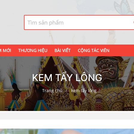
M MỚI
THƯƠNG HIỆU
BÀI VIẾT
CỘNG TÁC VIÊN
KEM TẨY LÔNG
Trang chủ
kem tẩy lông