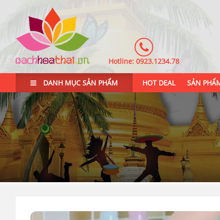
Hotline:
0923.1234.78
DANH MỤC SẢN PHẨM
HOT DEAL
SẢN PHẨ