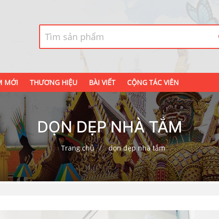
M MỚI
THƯƠNG HIỆU
BÀI VIẾT
CỘNG TÁC VIÊN
DỌN DẸP NHÀ TẮM
Trang chủ
dọn dẹp nhà tắm