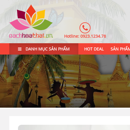
Hotline:
0923.1234.78
DANH MỤC SẢN PHẨM
HOT DEAL
SẢN PHẨ