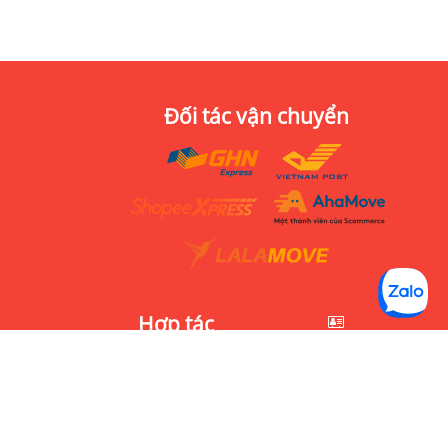
Đối tác vận chuyển
Hợp tác
Đông Hưng Thuận,
Quận 12, Hồ Chí Minh
Tuyển dụng
0923.1234.78
Bán sỉ
hi@bachhoathai.vn
Hợp tác kinh doanh
MST:
5800910053
Chào hàng