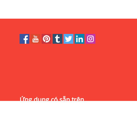
Ứng dụng có sẵn trên
Website thiết kế bởi
Version 3.1.0.0-d59