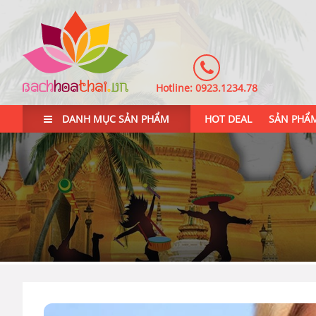
Hotline:
0923.1234.78
DANH MỤC SẢN PHẨM
HOT DEAL
SẢN PHẨ