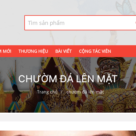
M MỚI
THƯƠNG HIỆU
BÀI VIẾT
CỘNG TÁC VIÊN
CHƯỜM ĐÁ LÊN MẶT
Trang chủ
chườm đá lên mặt