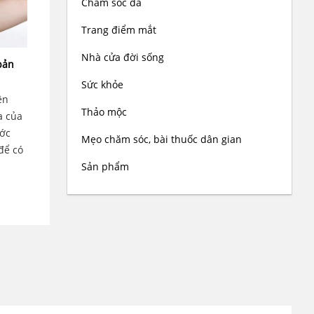
Chăm sóc da
Trang điểm mắt
Nhà cửa đời sống
bản
Sức khỏe
ên
Thảo mộc
a của
ước
Mẹo chăm sóc, bài thuốc dân gian
để có
Sản phẩm