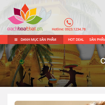
Hotline:
0923.1234.78
DANH MỤC SẢN PHẨM
HOT DEAL
SẢN PHẨ