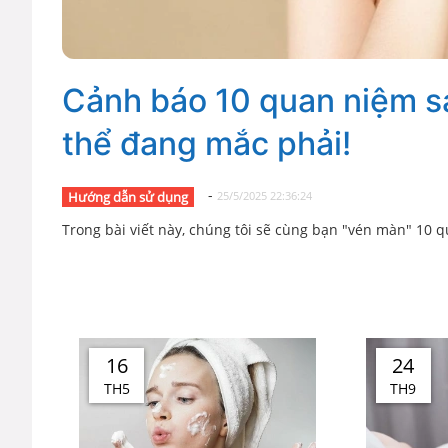
Cảnh báo 10 quan niệm s
thể đang mắc phải!
-
Hướng dẫn sử dụng
25/5/2025 22:36:24
Trong bài viết này, chúng tôi sẽ cùng bạn "vén màn" 10 
16
24
TH5
TH9