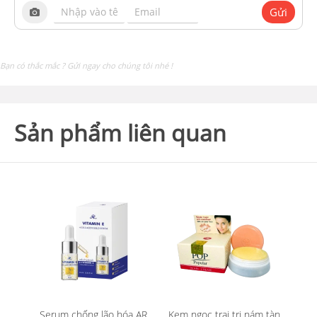
Gửi
Bạn có thắc mắc ? Gửi ngay cho chúng tôi nhé !
Sản phẩm liên quan
Serum chống lão hóa AR
Kem ngọc trai trị nám tàn