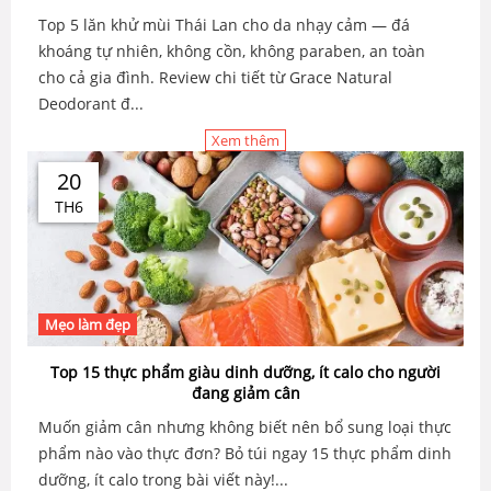
Top 5 lăn khử mùi Thái Lan cho da nhạy cảm — đá
khoáng tự nhiên, không cồn, không paraben, an toàn
cho cả gia đình. Review chi tiết từ Grace Natural
Deodorant đ...
Xem thêm
20
TH6
Mẹo làm đẹp
Top 15 thực phẩm giàu dinh dưỡng, ít calo cho người
đang giảm cân
Muốn giảm cân nhưng không biết nên bổ sung loại thực
phẩm nào vào thực đơn? Bỏ túi ngay 15 thực phẩm dinh
dưỡng, ít calo trong bài viết này!...