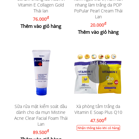
Vitamin E Collagen Gold
nhang làm trắng da POP
Thái lan
PoPular Pearl Cream Thái
Lan
đ
76.000
đ
20.000
Thêm vào giỏ hàng
Thêm vào giỏ hàng
Sữa rửa mặt kiểm soát dầu
Xà phòng tắm trắng da
dành cho da mụn Mistine
Vitamin E Soap Plus Q10
Acne Clear Facial Foam Thái
đ
47.500
Lan
Nhận thông báo khi có hàng
đ
89.500