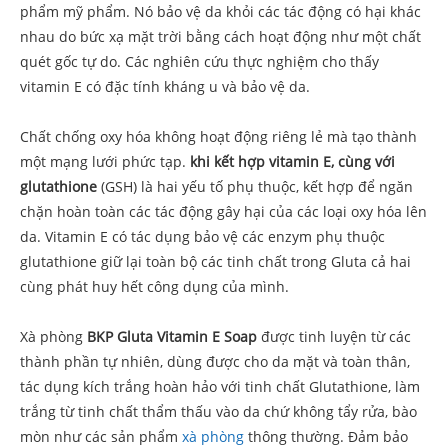
phẩm mỹ phẩm. Nó bảo vệ da khỏi các tác động có hại khác
nhau do bức xạ mặt trời bằng cách hoạt động như một chất
quét gốc tự do. Các nghiên cứu thực nghiệm cho thấy
vitamin E có đặc tính kháng u và bảo vệ da.
Chất chống oxy hóa không hoạt động riêng lẻ mà tạo thành
một mạng lưới phức tạp.
khi kết hợp vitamin E, cùng với
glutathione
(GSH) là hai yếu tố phụ thuộc, kết hợp để ngăn
chặn hoàn toàn các tác động gây hại của các loại oxy hóa lên
da. Vitamin E có tác dụng bảo vệ các enzym phụ thuộc
glutathione giữ lại toàn bộ các tinh chất trong Gluta cả hai
cùng phát huy hết công dụng của mình.
Xà phòng
BKP Gluta Vitamin E Soap
được tinh luyện từ các
thành phần tự nhiên, dùng được cho da mặt và toàn thân,
tác dụng kích trắng hoàn hảo với tinh chất Glutathione, làm
trắng từ tinh chất thẩm thấu vào da chứ không tẩy rửa, bào
mòn như các sản phẩm
xà phòng
thông thường. Đảm bảo