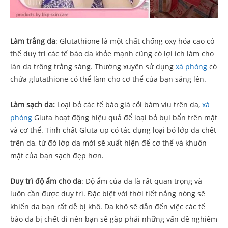
Làm trắng da
:
Glutathione là một chất chống oxy hóa cao có
thể duy trì các tế bào da khỏe mạnh cũng có lợi ích làm cho
làn da trông trắng sáng. Thường xuyên sử dụng
xà phòng
có
chứa glutathione có thể làm cho cơ thể của bạn sáng lên.
Làm sạch da:
Loại bỏ các tế bào già cỗi bám víu trên da,
xà
phòng
Gluta
hoạt động hiệu quả để loại bỏ bụi bẩn trên mặt
và cơ thể. Tinh chất Gluta up có tác dụng loại bỏ lớp da chết
trên da, từ đó lớp da mới sẽ xuất hiện để cơ thể và khuôn
mặt của bạn sạch đẹp hơn.
Duy trì độ ẩm cho da
:
Độ ẩm của da là rất quan trọng và
luôn cần được duy trì. Đặc biệt với thời tiết nắng nóng sẽ
khiến da bạn rất dễ bị khô. Da khô sẽ dẫn đến việc các tế
bào da bị chết đi nên bạn sẽ gặp phải những vấn đề nghiêm