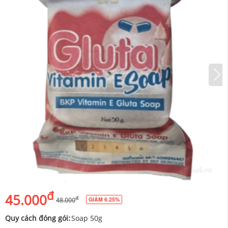
đ
45.000
đ
GIẢM 6.25%
48.000
Quy cách đóng gói:
Soap 50g