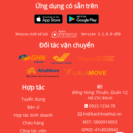
Ứng dụng có sẵn trên
Website thiết kế bởi
Version 3.1.0.0-d59
Đối tác vận chuyển
Hợp tác
Đông Hưng Thuận, Quận 12,
Hồ Chí Minh
Tuyển dụng
0923.1234.78
Bán sỉ
hi@bachhoathai.vn
Hợp tác kinh doanh
MST:
5800910053
Chào hàng
GPKD:
41L8028942
Cộng tác viên