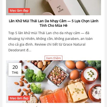
Mẹo làm đẹp
Lăn Khử Mùi Thái Lan Da Nhạy Cảm — 5 Lựa Chọn Lành
Tính Cho Mùa Hè
Top 5 lăn khử mùi Thái Lan cho da nhạy cảm — đá
khoáng tự nhiên, không cồn, không paraben, an toàn
cho cả gia đình. Review chi tiết từ Grace Natural
Deodorant đ...
Xem thêm
20
TH6
Mẹo làm đẹp