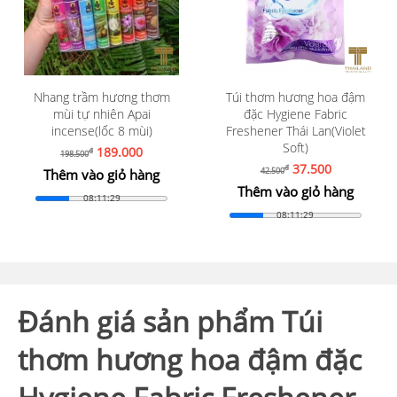
Nhang trầm hương thơm
Túi thơm hương hoa đậm
mùi tự nhiên Apai
đặc Hygiene Fabric
incense(lốc 8 mùi)
Freshener Thái Lan(Violet
Soft)
189.000
đ
198.500
37.500
đ
42.500
Thêm vào giỏ hàng
Thêm vào giỏ hàng
08:11:28
08:11:28
Đánh giá sản phẩm Túi
thơm hương hoa đậm đặc