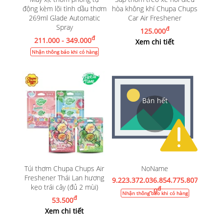
động kèm lõi tình dầu thơm
hòa không khí Chupa Chups
269ml Glade Automatic
Car Air Freshener
Spray
đ
125.000
đ
211.000 - 349.000
Xem chi tiết
Nhận thông báo khi có hàng
Túi thơm Chupa Chups Air
NoName
Freshener Thái Lan hương
9.223.372.036.854.775.807
kẹo trái cây (đủ 2 mùi)
đ
- 0
Nhận thông báo khi có hàng
đ
53.500
Xem chi tiết