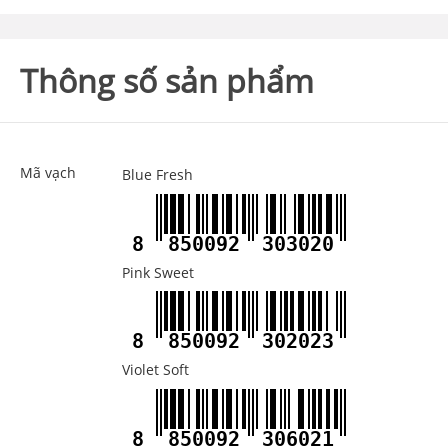
Thông số sản phẩm
Mã vạch
Blue Fresh
8
850092
303020
Pink Sweet
8
850092
302023
Violet Soft
8
850092
306021