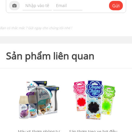
Gửi
Bạn có thắc mắc ? Gửi ngay cho chúng tôi nhé !
Sản phẩm liên quan
Máy xịt thơm phòng tự
Sáp thơm treo xe hơi điều