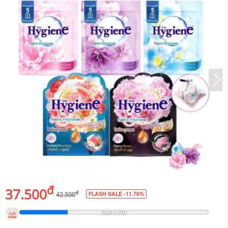
đ
37.500
đ
FLASH SALE -11.76%
42.500
08:11:28