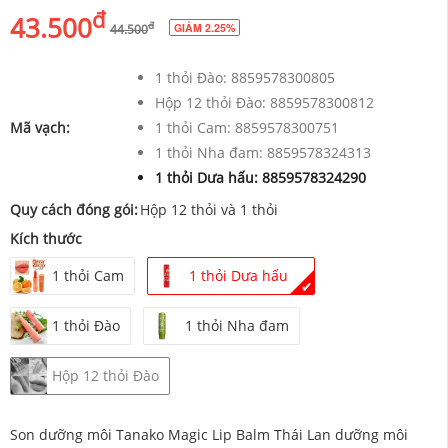
đ
43.500
đ
GIẢM 2.25%
44.500
1 thỏi Đào:
8859578300805
Hộp 12 thỏi Đào:
8859578300812
Mã vạch:
1 thỏi Cam:
8859578300751
1 thỏi Nha đam:
8859578324313
1 thỏi Dưa hấu:
8859578324290
Quy cách đóng gói:
Hộp 12 thỏi và 1 thỏi
Kích thước
1 thỏi Cam
1 thỏi Dưa hấu
✔
1 thỏi Đào
1 thỏi Nha đam
Hộp 12 thỏi Đào
Son dưỡng môi Tanako Magic Lip Balm Thái Lan dưỡng môi