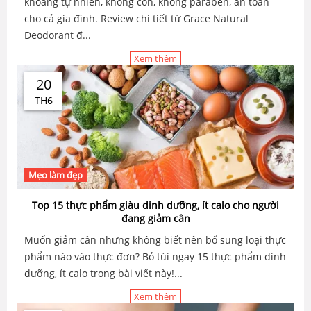
khoáng tự nhiên, không cồn, không paraben, an toàn
cho cả gia đình. Review chi tiết từ Grace Natural
Deodorant đ...
Xem thêm
20
TH6
Mẹo làm đẹp
Top 15 thực phẩm giàu dinh dưỡng, ít calo cho người
đang giảm cân
Muốn giảm cân nhưng không biết nên bổ sung loại thực
phẩm nào vào thực đơn? Bỏ túi ngay 15 thực phẩm dinh
dưỡng, ít calo trong bài viết này!...
Xem thêm