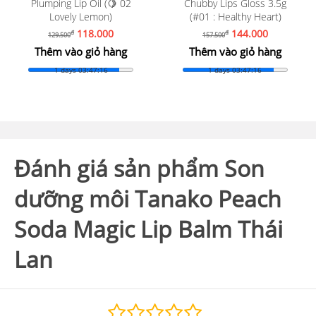
Plumping Lip Oil (🍋 02
Chubby Lips Gloss 3.5g
Lovely Lemon)
(#01 : Healthy Heart)
118.000
144.000
đ
đ
129.500
157.500
Thêm vào giỏ hàng
Thêm vào giỏ hàng
1 days 03:47:14
1 days 03:47:14
Đánh giá sản phẩm Son
dưỡng môi Tanako Peach
Soda Magic Lip Balm Thái
Lan