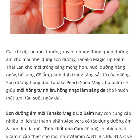
Các chị ơi, son môi thường xuyên nhưng đừng quên dưỡng
ẩm cho môi nhé, dùng son dưỡng Tanako Magic Lip Balm
Thái Lan cho môi trông căng mọng hơn, nuôi dưỡng hàng
ngày, bổ sung độ ẩm, giảm tình trạng tăng sắc tố của miệng.
Son dưỡng hồng đào Tanako Peach Soda Magic lip balm sẽ
giúp
môi hồng tự nhiên, hồng nhạc làm sáng da
cho khuôn
mặt tươi tắn suốt ngày dài.
Son dưỡng ẩm môi Tanako Magic Lip Balm
này còn cung cấp
nhiều lợi ích từ thành phần Aloe Vera có tác dụng dưỡng ẩm
& làm dịu da môi.
Tinh chất nha đam
(lô hội) có nhiều loại
vitamin cần thiết cho môi như Vitamin A, B1, B2, B6, B12, C và