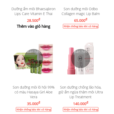
Dưỡng ẩm môi Bhaesajkron
Son dưỡng môi Odbo
Lips Care Vitamin E Thai
Collagen magic Lip Balm
đ
đ
28.500
65.000
Thêm vào giỏ hàng
Nhận thông báo khi có hàng
Son dưỡng môi lô hội 99%
Son dưỡng chống lão hóa,
có màu Hasaya Girl Aloe
giữ ẩm ngừa thâm môi Ultra
Vera
Lip Treatment
đ
đ
35.000
140.000
Nhận thông báo khi có hàng
Nhận thông báo khi có hàng