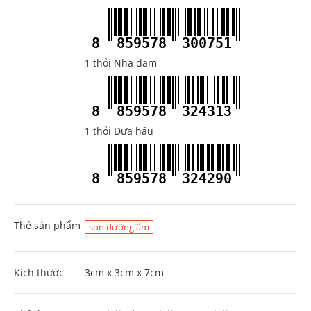
8
859578
300751
1 thỏi Nha đam
8
859578
324313
1 thỏi Dưa hấu
8
859578
324290
Thẻ sản phẩm
son dưỡng ẩm
Kích thước
3cm x 3cm x 7cm