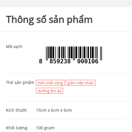
Thông số sản phẩm
Mã vạch
8
859238
000106
Thẻ sản phẩm
tinh chất vàng
giảm nếp nhăn
dưỡng ẩm da
Kích thước
15cm x 6cm x 6cm
Khối lượng
100 gram