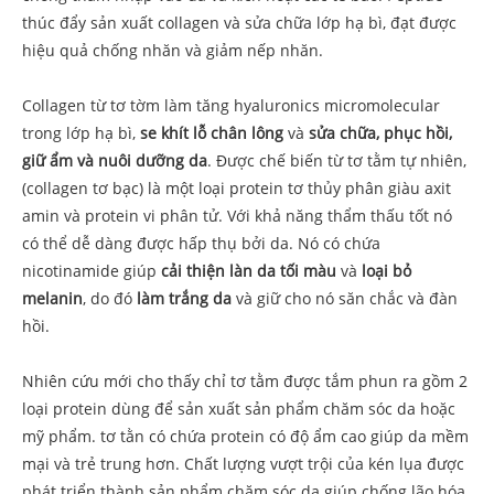
thúc đẩy sản xuất collagen và sửa chữa lớp hạ bì, đạt được
hiệu quả chống nhăn và giảm nếp nhăn.
Collagen từ tơ tờm làm tăng hyaluronics micromolecular
trong lớp hạ bì,
se khít lỗ chân lông
và
sửa chữa, phục hồi,
giữ ẩm và nuôi dưỡng da
. Được chế biến từ tơ tằm tự nhiên,
(collagen tơ bạc) là một loại protein tơ thủy phân giàu axit
amin và protein vi phân tử. Với khả năng thẩm thấu tốt nó
có thể dễ dàng được hấp thụ bởi da. Nó có chứa
nicotinamide giúp
cải thiện làn da tối màu
và
loại bỏ
melanin
, do đó
làm trắng da
và giữ cho nó săn chắc và đàn
hồi.
Nhiên cứu mới cho thấy chỉ tơ tằm được tắm phun ra gồm 2
loại protein dùng để sản xuất sản phẩm chăm sóc da hoặc
mỹ phẩm. tơ tằn có chứa protein có độ ẩm cao giúp da mềm
mại và trẻ trung hơn. Chất lượng vượt trội của kén lụa được
phát triển thành sản phẩm chăm sóc da giúp chống lão hóa