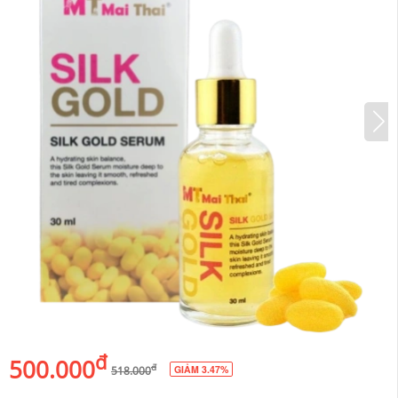
đ
500.000
đ
GIẢM 3.47%
518.000