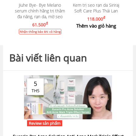
Jiuhe Bye- Bye Melano
Kem trị sẹo rạn da Siriraj
serum chính hãng trị thâm
Soft Care Plus Thái Lan
đa năng, rạn da, mờ sẹo
đ
118.000
đ
61.500
Thêm vào giỏ hàng
Nhận thông báo khi có hàng
Bài viết liên quan
5
TH5
Review sản phẩm