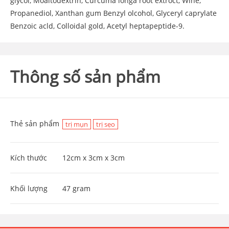
glycol, Moaltodextrin, Curcuma longa root extroct, Wine,
Propanediol, Xanthan gum Benzyl olcohol, Glyceryl caprylate
Benzoic acld, Colloidal gold, Acetyl heptapeptide-9.
Thông số sản phẩm
Thẻ sản phẩm
trị mụn
trị sẹo
Kích thước
12cm x 3cm x 3cm
Khối lượng
47 gram