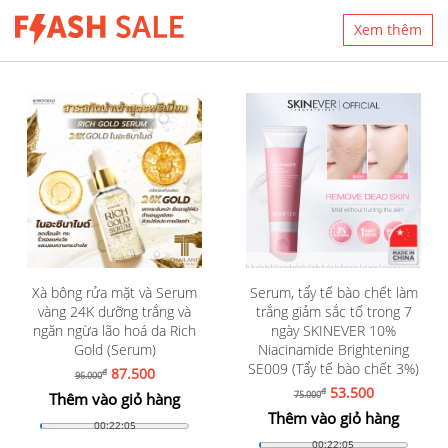
Xem thêm
Xà bông rửa mặt và Serum
Serum, tẩy tế bào chết làm
vàng 24K dưỡng trắng và
trắng giảm sắc tố trong 7
ngăn ngừa lão hoá da Rich
ngày SKINEVER 10%
Gold (Serum)
Niacinamide Brightening
SE009 (Tẩy tế bào chết 3%)
87.500
đ
96.000
53.500
đ
75.000
Thêm vào giỏ hàng
Thêm vào giỏ hàng
00:22:03
00:22:03