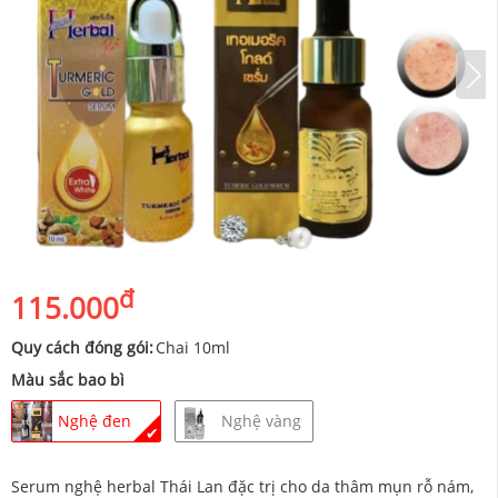
đ
115.000
Quy cách đóng gói:
Chai 10ml
Màu sắc bao bì
Nghệ đen
Nghệ vàng
✔
Serum nghệ herbal Thái Lan đặc trị cho da thâm mụn rỗ nám,