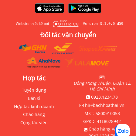
Website thiết kế bởi
Version 3.1.0.0-d59
Đối tác vận chuyển
Hợp tác
Đông Hưng Thuận, Quận 12,
Hồ Chí Minh
Tuyển dụng
0923.1234.78
Bán sỉ
hi@bachhoathai.vn
Hợp tác kinh doanh
MST:
5800910053
Chào hàng
GPKD:
41L8028942
Cộng tác viên
Chào hàng VAT:
0942.1234.78