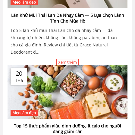
Mẹo làm đẹp
Lăn Khử Mùi Thái Lan Da Nhạy Cảm — 5 Lựa Chọn Lành
Tính Cho Mùa Hè
Top 5 lăn khử mùi Thái Lan cho da nhạy cảm — đá
khoáng tự nhiên, không cồn, không paraben, an toàn
cho cả gia đình. Review chi tiết từ Grace Natural
Deodorant đ...
Xem thêm
20
TH6
Mẹo làm đẹp
Top 15 thực phẩm giàu dinh dưỡng, ít calo cho người
đang giảm cân