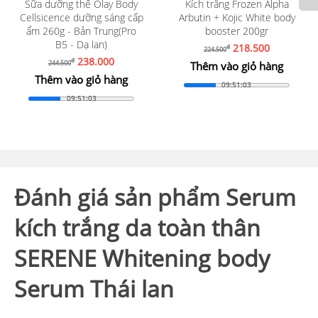
Sữa dưỡng thể Olay Body
Kích trắng Frozen Alpha
Cellsicence dưỡng sáng cấp
Arbutin + Kojic White body
ẩm 260g - Bản Trung(Pro
booster 200gr
B5 - Dạ lan)
218.500
đ
224.500
238.000
đ
244.500
Thêm vào giỏ hàng
Thêm vào giỏ hàng
09:51:01
09:51:01
Đánh giá sản phẩm Serum
kích trắng da toàn thân
SERENE Whitening body
Serum Thái lan