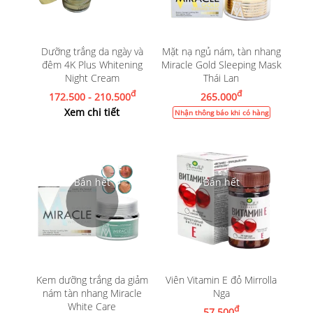
Dưỡng trắng da ngày và
Mặt nạ ngủ nám, tàn nhang
đêm 4K Plus Whitening
Miracle Gold Sleeping Mask
Night Cream
Thái Lan
đ
đ
172.500 - 210.500
265.000
Xem chi tiết
Nhận thông báo khi có hàng
Kem dưỡng trắng da giảm
Viên Vitamin E đỏ Mirrolla
nám tàn nhang Miracle
Nga
White Care
đ
57.500