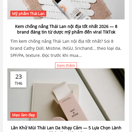
Mỹ phẩm Thái Lan
Kem chống nắng Thái Lan nội địa tốt nhất 2026 — 8
brand đáng tin từ dược mỹ phẩm đến viral TikTok
Tìm kem chống nắng Thái Lan nội địa tốt nhất? Soi 8
brand Cathy Doll, Mistine, INGU, Srichand… theo loại da,
SPF/PA, texture. Đọc trước khi mua...
Xem thêm
23
TH6
Mẹo làm đẹp
Lăn Khử Mùi Thái Lan Da Nhạy Cảm — 5 Lựa Chọn Lành