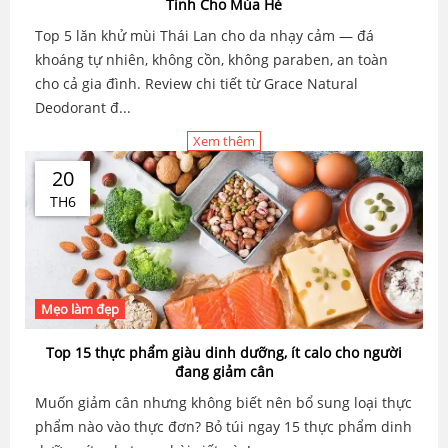
Tính Cho Mùa Hè
Top 5 lăn khử mùi Thái Lan cho da nhạy cảm — đá
khoáng tự nhiên, không cồn, không paraben, an toàn
cho cả gia đình. Review chi tiết từ Grace Natural
Deodorant đ...
Xem thêm
20
TH6
Mẹo làm đẹp
Top 15 thực phẩm giàu dinh dưỡng, ít calo cho người
đang giảm cân
Muốn giảm cân nhưng không biết nên bổ sung loại thực
phẩm nào vào thực đơn? Bỏ túi ngay 15 thực phẩm dinh