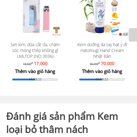
Kem dưỡng da tay hạt ý dĩ
Dưỡng da tay kem lụa
Hatomugi Hand Cream
NUTRITIVE Silk Oil Elixir
Nhật Bản
Nga(Số 3 Sáp ong vitamin C)
70.000
59.000
đ
đ
96.000
67.000
Thêm vào giỏ hàng
Thêm vào giỏ hàng
15:58:21
15:58:21
Đánh giá sản phẩm Kem
loại bỏ thâm nách