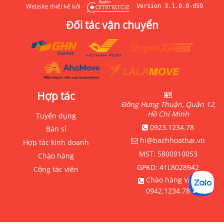
Website thiết kế bởi
Version 3.1.0.0-d59
Đối tác vận chuyển
Hợp tác
Đông Hưng Thuận, Quận 12,
Hồ Chí Minh
Tuyển dụng
0923.1234.78
Bán sỉ
hi@bachhoathai.vn
Hợp tác kinh doanh
MST:
5800910053
Chào hàng
GPKD:
41L8028942
Cộng tác viên
Chào hàng VAT:
0942.1234.78