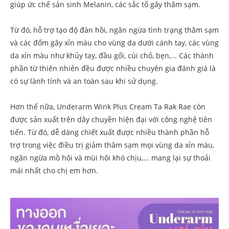
giúp ức chế sản sinh Melanin, các sắc tố gây thâm sạm.
Từ đó, hỗ trợ tạo độ đàn hồi, ngăn ngừa tình trạng thâm sạm
và các đốm gây xỉn màu cho vùng da dưới cánh tay, các vùng
da xỉn màu như khủy tay, đầu gối, cùi chỏ, bẹn,... Các thành
phần từ thiên nhiên đều được nhiều chuyên gia đánh giá là
có sự lành tính và an toàn sau khi sử dụng.
Hơn thế nữa, Underarm Wink Plus Cream Ta Rak Rae còn
được sản xuất trên dây chuyền hiện đại với công nghệ tiên
tiến. Từ đó, dễ dàng chiết xuất được nhiều thành phần hỗ
trợ trong việc điều trị giảm thâm sạm mọi vùng da xỉn màu,
ngăn ngừa mồ hôi và mùi hôi khó chịu,... mang lại sự thoải
mái nhất cho chị em hơn.