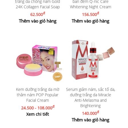
trắng da chống nám Gold
ban đêm Q-nic Care
24K Collagen Facial Soap
Whitening Night Cream
đ
đ
62.500
156.500
Thêm vào giỏ hàng
Thêm vào giỏ hàng
Kem dưỡng trắng da mờ
Serum giảm nám, sắc tố da,
thâm nám POP Popular
dưỡng trắng da Miracle
Facial Cream
Anti-Melasma and
Brightening
đ
24.500 - 108.000
đ
140.000
Xem chi tiết
Thêm vào giỏ hàng