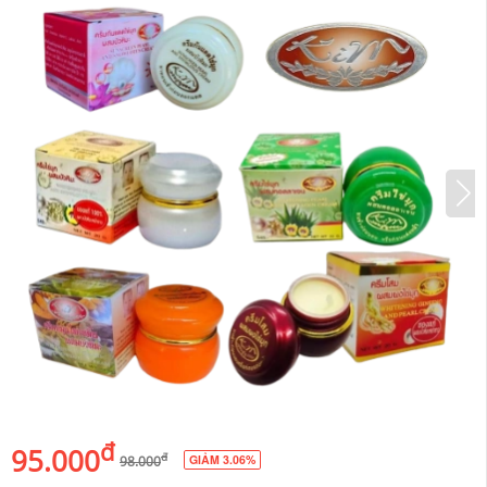
đ
95.000
đ
GIẢM 3.06%
98.000