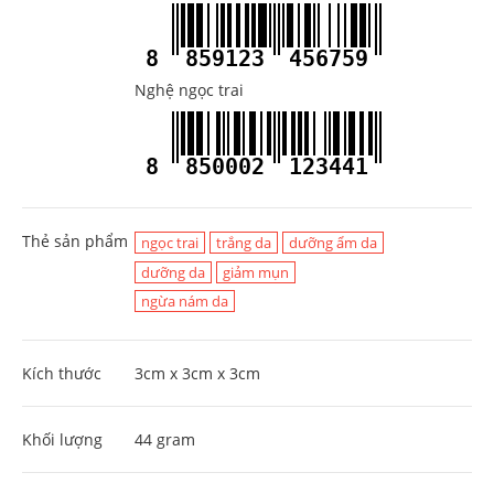
8
859123
456759
Nghệ ngọc trai
8
850002
123441
Thẻ sản phẩm
ngọc trai
trắng da
dưỡng ẩm da
dưỡng da
giảm mụn
ngừa nám da
Kích thước
3cm x 3cm x 3cm
Khối lượng
44 gram