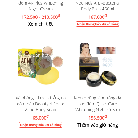
đêm 4K Plus Whitening
Nee Kids Anti-Bacterial
Night Cream
Body Bath 450ml
đ
đ
172.500 - 210.500
167.000
Xem chi tiết
Nhận thông báo khi có hàng
Xà phòng trị mụn trắng da
Kem dưỡng làm trắng da
toàn thân Beauty 4 Secret
ban đêm Q-nic Care
Acne Body Soap
Whitening Night Cream
đ
đ
65.000
156.500
Thêm vào giỏ hàng
Nhận thông báo khi có hàng