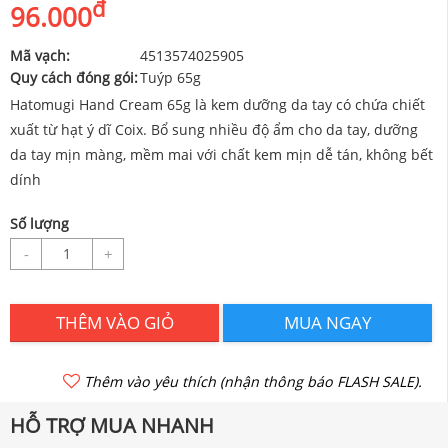
đ
96.000
Mã vạch:
4513574025905
Quy cách đóng gói:
Tuýp 65g
Hatomugi Hand Cream 65g là kem dưỡng da tay có chứa chiết
xuất từ hạt ý dĩ Coix. Bổ sung nhiều độ ẩm cho da tay, dưỡng
da tay mịn màng, mềm mai với chất kem mịn dễ tán, không bết
dính
Số lượng
-
+
THÊM VÀO GIỎ
MUA NGAY
Thêm vào yêu thích (nhận thông báo FLASH SALE).
HỖ TRỢ MUA NHANH