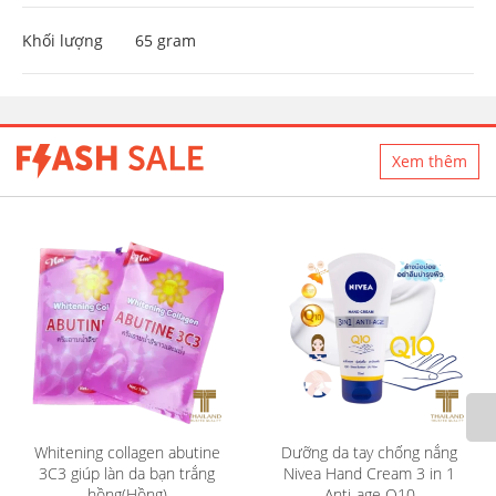
Khối lượng
65 gram
Xem thêm
Dưỡng da tay chống nắng
Dưỡng da tay kem lụa
Nivea Hand Cream 3 in 1
NUTRITIVE Silk Oil Elixir
Anti-age Q10
Nga(Số 5 Hắc mai biển)