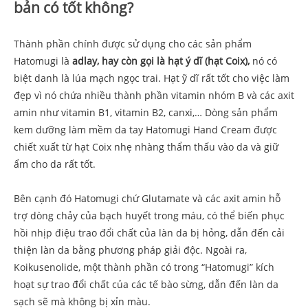
bản có tốt không?
Thành phần chính được sử dụng cho các sản phẩm
Hatomugi là
adlay, hay còn gọi là hạt ý dĩ (hạt Coix),
nó có
biệt danh là lúa mạch ngọc trai. Hạt ỹ dĩ rất tốt cho việc làm
đẹp vì nó chứa nhiều thành phần vitamin nhóm B và các axit
amin như vitamin B1, vitamin B2, canxi,… Dòng sản phẩm
kem dưỡng làm mềm da tay Hatomugi Hand Cream được
chiết xuất từ hạt Coix nhẹ nhàng thẩm thấu vào da và giữ
ẩm cho da rất tốt.
Bên cạnh đó Hatomugi chứ Glutamate và các axit amin hỗ
trợ dòng chảy của bạch huyết trong máu, có thể biến phục
hồi nhịp điệu trao đổi chất của làn da bị hỏng, dẫn đến cải
thiện làn da bằng phương pháp giải độc. Ngoài ra,
Koikusenolide, một thành phần có trong “Hatomugi” kích
hoạt sự trao đổi chất của các tế bào sừng, dẫn đến làn da
sạch sẽ mà không bị xỉn màu.